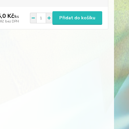
,0 Kč
/
ks
Přidat do košíku
 Kč
bez DPH