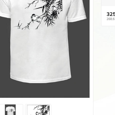
325
268,6