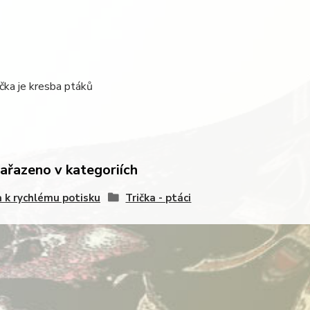
ička je kresba ptáků
zařazeno v kategoriích
a k rychlému potisku
Trička - ptáci