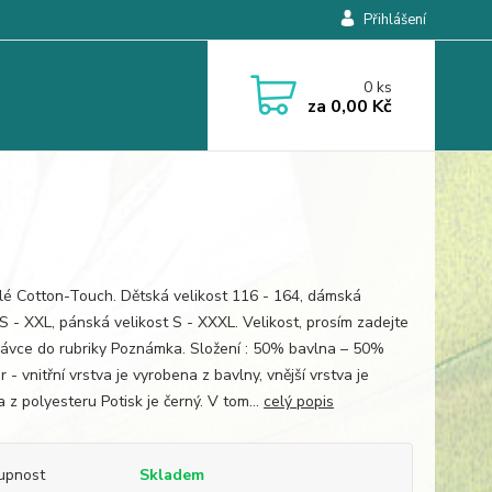
Přihlášení
0
ks
za
0,00 Kč
ílé Cotton-Touch. Dětská velikost 116 - 164, dámská
 S - XXL, pánská velikost S - XXXL. Velikost, prosím zadejte
ávce do rubriky Poznámka. Složení : 50% bavlna – 50%
 - vnitřní vrstva je vyrobena z bavlny, vnější vrstva je
 z polyesteru Potisk je černý. V tom...
celý popis
upnost
Skladem