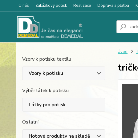
O nás
Zakázkový potisk
Realizace
Doprava a platba
K
Úvod
T
Vzory k potisku textilu
trič
Vzory k potisku
Výběr látek k potisku
Látky pro potisk
Ostatní
Hotové produkty na skladě