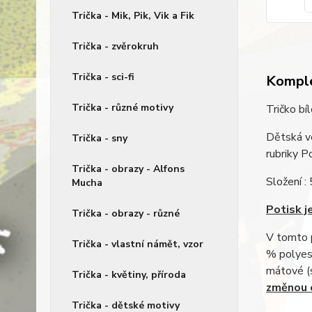
Trička - Mik, Pik, Vik a Fik
Trička - zvěrokruh
Trička - sci-fi
Komple
Trička - různé motivy
Tričko bí
Dětská ve
Trička - sny
rubriky 
Trička - obrazy - Alfons
Složení :
Mucha
Potisk je
Trička - obrazy - různé
V tomto p
Trička - vlastní námět, vzor
% polyest
mátové (
Trička - květiny, příroda
změnou c
Trička - dětské motivy