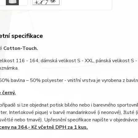
tní specifikace
lé
Cotton-Touch.
likost 116 - 164, dámská velikost S - XXL, pánská velikost S -
Poznámka.
 50% bavlna – 50% polyester - vnitřní vrstva je vyrobena z bavln
 černý.
řípadě si lze objednat potisk bílého nebo i barevného sportovní
er, Interlokové pique) v barvě mandarinkové (i neonové), žluté (
světlé nebo tmavé). Upřesnění specifikace napište v objednávc
eny na 364,- Kč včetně DPH za 1 kus.