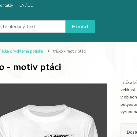
ontakty
EN / DE
Hledat
rička k rychlému potisku
tričko - motiv ptáci
ko - motiv ptáci
Tričko b
velikost
v objedn
polyester
vyrobena
Dost