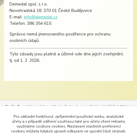
Demedal spol. s r.o.
Novohradská 18, 370 01 České Budějovice
E-mail:
info@demedal.cz
Telefon: 386 354 615
Správce nemá jmenovaného pověřence pro ochranu
osobních údajů.
Tyto zásady jsou platné a účinné ode dne jejich zveřejnění,
tj. od 1. 2. 2026.
Značka Demedal je nositelem exkluzívního trendu originálních potisků látek.
Móda je
neoddělitelným průvodcem našeho života. Móda určuje styl oděvů, bytového textilu, ale
Pro základní funkčnost, zpříjemnění používání webu, analytické
i pracovního stylu. Vždy nejlépe padne oděv, který se nechá na míru ušít. Originálním
účely a v případě udělení souhlasu také pro účely cílení reklamy
potiskem vhodné látky si dopřejete dokonalé dámské šaty – svatební, společenské, šaty
využíváme soubory cookies. Nastavení vlastních preferencí
do tanečních, tuniky, kabáty, kalhoty či třeba alespoň trička. Do divadel lze s
cookies můžete kdykoli upravit odkazem ve spodní části stránek.
úspěchem vytisknout látky na kostýmy.
Bytový textil lze s úspěchem oživit krásným