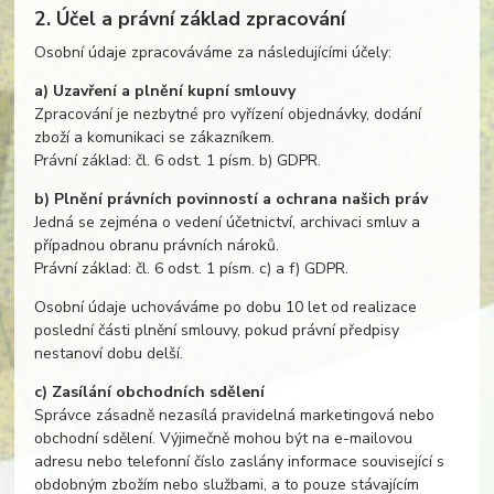
2. Účel a právní základ zpracování
Osobní údaje zpracováváme za následujícími účely:
a) Uzavření a plnění kupní smlouvy
Zpracování je nezbytné pro vyřízení objednávky, dodání
zboží a komunikaci se zákazníkem.
Právní základ: čl. 6 odst. 1 písm. b) GDPR.
b) Plnění právních povinností a ochrana našich práv
Jedná se zejména o vedení účetnictví, archivaci smluv a
případnou obranu právních nároků.
Právní základ: čl. 6 odst. 1 písm. c) a f) GDPR.
Osobní údaje uchováváme po dobu 10 let od realizace
poslední části plnění smlouvy, pokud právní předpisy
nestanoví dobu delší.
c) Zasílání obchodních sdělení
Správce zásadně nezasílá pravidelná marketingová nebo
obchodní sdělení. Výjimečně mohou být na e-mailovou
adresu nebo telefonní číslo zaslány informace související s
obdobným zbožím nebo službami, a to pouze stávajícím