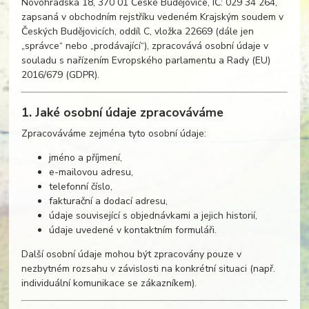
Novohradská 18, 370 01 České Budějovice, IČ: 029 34 264,
zapsaná v obchodním rejstříku vedeném Krajským soudem v
Českých Budějovicích, oddíl C, vložka 22669 (dále jen
„správce“ nebo „prodávající“), zpracovává osobní údaje v
souladu s nařízením Evropského parlamentu a Rady (EU)
2016/679 (GDPR).
1. Jaké osobní údaje zpracováváme
Zpracováváme zejména tyto osobní údaje:
jméno a příjmení,
e-mailovou adresu,
telefonní číslo,
fakturační a dodací adresu,
údaje související s objednávkami a jejich historií,
údaje uvedené v kontaktním formuláři.
Další osobní údaje mohou být zpracovány pouze v
nezbytném rozsahu v závislosti na konkrétní situaci (např.
individuální komunikace se zákazníkem).