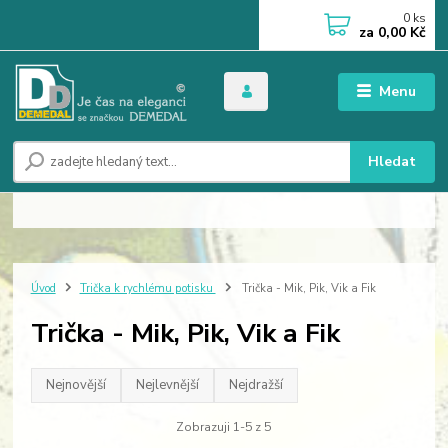
0
ks
za
0,00 Kč
Menu
Hledat
Úvod
Trička k rychlému potisku
Trička - Mik, Pik, Vik a Fik
Trička - Mik, Pik, Vik a Fik
Nejnovější
Nejlevnější
Nejdražší
Zobrazuji 1-5 z 5