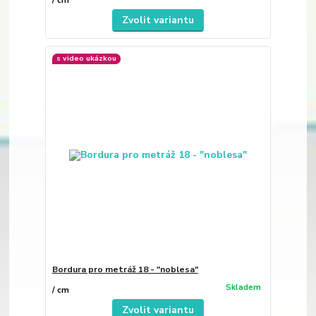
/
cm
Zvolit variantu
s video ukázkou
Bordura pro metráž 18 - "noblesa"
Skladem
/
cm
Zvolit variantu