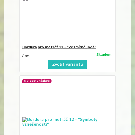
Bordura pro metráž 11 - "Vesmírné lodě"
Skladem
/
cm
Zvolit variantu
s video ukázkou