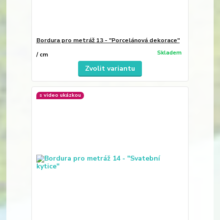
Bordura pro metráž 13 - "Porcelánová dekorace"
Skladem
/
cm
Zvolit variantu
s video ukázkou