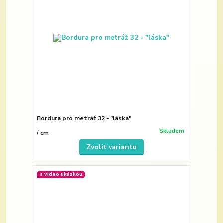
Bordura pro metráž 32 - "láska"
Skladem
/
cm
Zvolit variantu
s video ukázkou