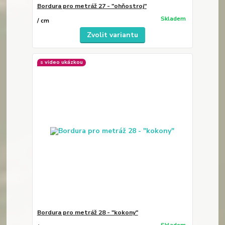
Bordura pro metráž 27 - "ohňostroj"
Skladem
/
cm
Zvolit variantu
s video ukázkou
Bordura pro metráž 28 - "kokony"