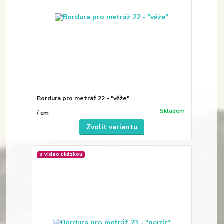
Bordura pro metráž 22 - "věže"
Skladem
/
cm
Zvolit variantu
s video ukázkou