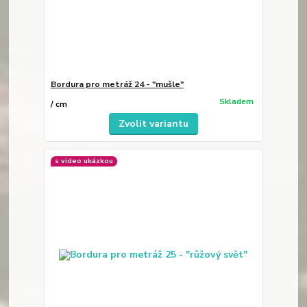
Bordura pro metráž 24 - "mušle"
Skladem
/
cm
Zvolit variantu
s video ukázkou