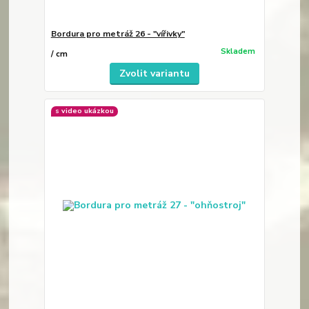
Bordura pro metráž 26 - "vířivky"
Skladem
/
cm
Zvolit variantu
s video ukázkou