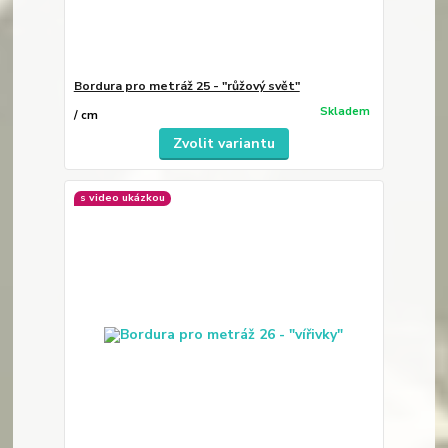
Bordura pro metráž 25 - "růžový svět"
Skladem
/
cm
Zvolit variantu
s video ukázkou