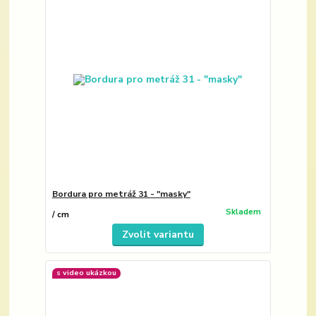
Bordura pro metráž 31 - "masky"
Skladem
/
cm
Zvolit variantu
s video ukázkou