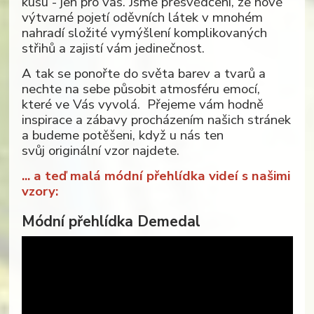
kusu - jen pro vás. Jsme přesvědčeni, že nové
výtvarné pojetí oděvních látek v mnohém
nahradí složité vymýšlení komplikovaných
střihů a zajistí vám jedinečnost.
A tak se ponořte do světa barev a tvarů a
nechte na sebe působit atmosféru emocí,
které ve Vás vyvolá. Přejeme vám hodně
inspirace a zábavy procházením našich stránek
a budeme potěšeni, když u nás ten
svůj originální vzor najdete.
... a teď malá módní přehlídka videí s našimi
vzory:
Módní přehlídka Demedal