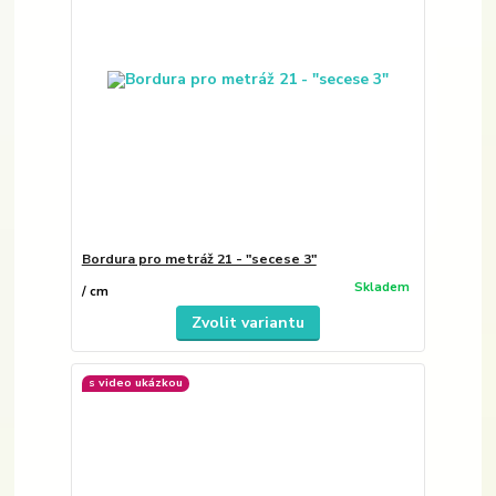
Bordura pro metráž 21 - "secese 3"
Skladem
/
cm
Zvolit variantu
s video ukázkou