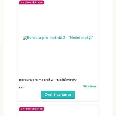
s video ukázkou
Bordura pro metráž 2 - "Noční motýl"
Skladem
/
cm
Zvolit variantu
s video ukázkou