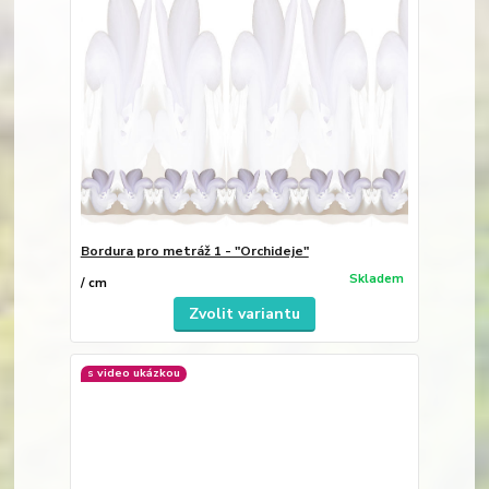
Bordura pro metráž 1 - "Orchideje"
Skladem
/
cm
Zvolit variantu
s video ukázkou