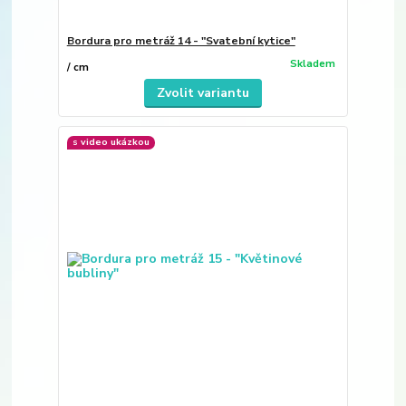
Bordura pro metráž 14 - "Svatební kytice"
Skladem
/
cm
Zvolit variantu
s video ukázkou