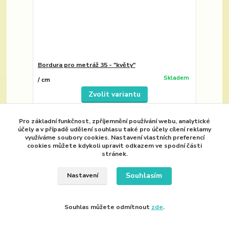
Bordura pro metráž 35 - "květy"
Skladem
/
cm
Zvolit variantu
Pro základní funkčnost, zpříjemnění používání webu, analytické
s video ukázkou
účely a v případě udělení souhlasu také pro účely cílení reklamy
využíváme soubory cookies. Nastavení vlastních preferencí
cookies můžete kdykoli upravit odkazem ve spodní části
stránek.
Souhlasím
Nastavení
Souhlas můžete odmítnout
zde
.