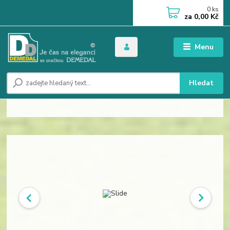
0
ks
za
0,00 Kč
Menu
Hledat