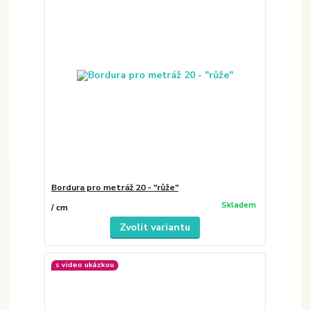
Bordura pro metráž 20 - "růže"
Skladem
/
cm
Zvolit variantu
s video ukázkou