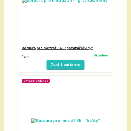
Bordura pro metráž 34 - "gravitační vlny"
Skladem
/
cm
Zvolit variantu
s video ukázkou