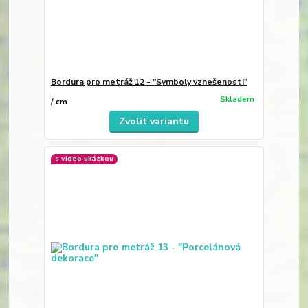
Bordura pro metráž 12 - "Symboly vznešenosti"
Skladem
/
cm
Zvolit variantu
s video ukázkou