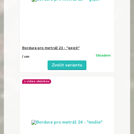
Bordura pro metráž 23 - "gejzír"
Skladem
/
cm
Zvolit variantu
s video ukázkou