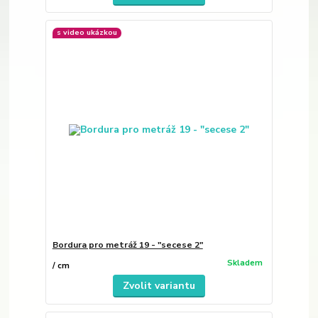
s video ukázkou
Bordura pro metráž 19 - "secese 2"
Skladem
/
cm
Zvolit variantu