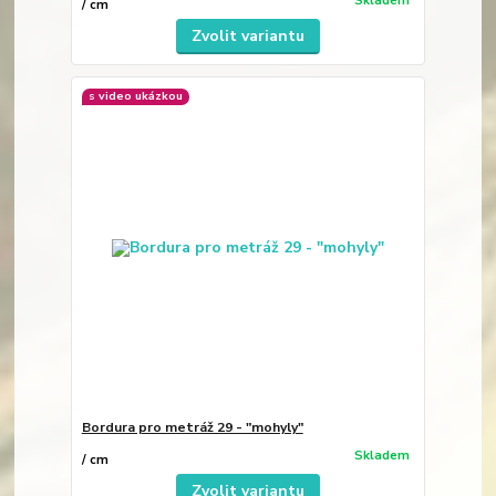
Skladem
/
cm
Zvolit variantu
s video ukázkou
Bordura pro metráž 29 - "mohyly"
Skladem
/
cm
Zvolit variantu