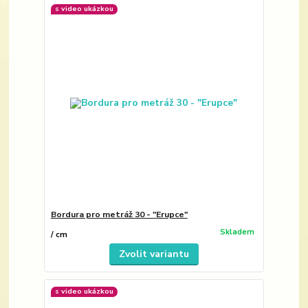
s video ukázkou
Bordura pro metráž 30 - "Erupce"
Skladem
/
cm
Zvolit variantu
s video ukázkou