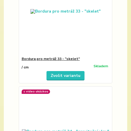
Bordura pro metráž 33 - "skelet"
Skladem
/
cm
Zvolit variantu
s video ukázkou