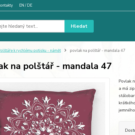
ontakty
EN / DE
Hledat
olštáře k rychlému potisku - námět
povlak na polštář - mandala 47
ak na polštář - mandala 47
Povlak n
a má zip
stáloba
krátkého
jemného 
Dost