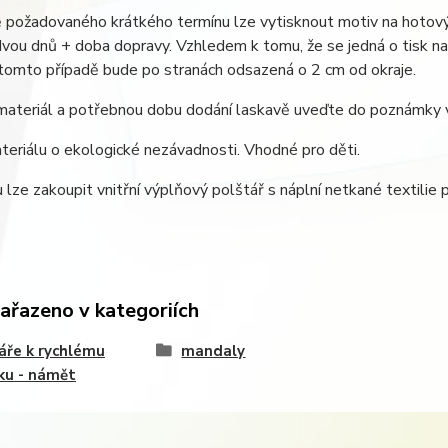
 požadovaného krátkého termínu lze vytisknout motiv na hotový
 dvou dnů + doba dopravy. Vzhledem k tomu, že se jedná o tisk na 
 tomto případě bude po stranách odsazená o 2 cm od okraje.
materiál a potřebnou dobu dodání laskavě uveďte do poznámky 
eriálu o ekologické nezávadnosti. Vhodné pro děti.
 lze zakoupit vnitřní výplňový polštář s náplní netkané textilie 
zařazeno v kategoriích
áře k rychlému
mandaly
ku - námět