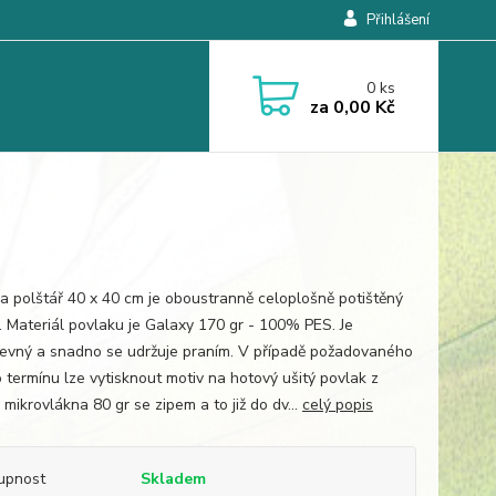
Přihlášení
0
ks
za
0,00 Kč
a polštář 40 x 40 cm je oboustranně celoplošně potištěný
. Materiál povlaku je Galaxy 170 gr - 100% PES. Je
revný a snadno se udržuje praním. V případě požadovaného
 termínu lze vytisknout motiv na hotový ušitý povlak z
mikrovlákna 80 gr se zipem a to již do dv...
celý popis
upnost
Skladem