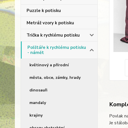
Puzzle k potisku
Metráž vzory k potisku
Trička k rychlému potisku
Polštáře k rychlému potisku
- námět
květinový a přírodní
města, obce, zámky, hrady
dinosauři
mandaly
Komple
krajiny
Povlak na
Je stálob
obrazy abstraktní