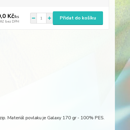
,0 Kč
/
ks
Přidat do košíku
 Kč
bez DPH
zip. Materiál povlaku je Galaxy 170 gr - 100% PES.