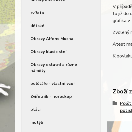
V případě
zvířata
to již do
grafika v
dětské
Zvolený 
Obrazy Alfons Mucha
Atest mat
Obrazy klasicistní
K povlaku
Obrazy ostatní a různé
náměty
polštáře - vlastní vzor
Zboží 
Zvířetník - horoskop
Polšt
ptáci
potis
motýli