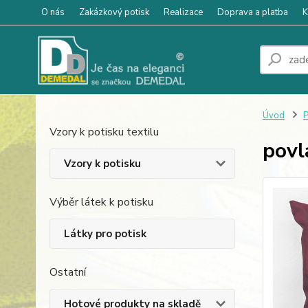
O nás
Zakázkový potisk
Realizace
Doprava a platba
K
Úvod
P
Vzory k potisku textilu
povl
Vzory k potisku
Výběr látek k potisku
Látky pro potisk
Ostatní
Hotové produkty na skladě