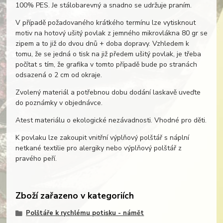
100% PES. Je stálobarevný a snadno se udržuje praním.
V případě požadovaného krátkého termínu lze vytisknout
motiv na hotový ušitý povlak z jemného mikrovlákna 80 gr se
zipem a to již do dvou dnů + doba dopravy. Vzhledem k
tomu, že se jedná o tisk na již předem ušitý povlak, je třeba
počítat s tím, že grafika v tomto případě bude po stranách
odsazená o 2 cm od okraje.
Zvolený materiál a potřebnou dobu dodání laskavě uveďte
do poznámky v objednávce.
Atest materiálu o ekologické nezávadnosti. Vhodné pro děti.
K povlaku lze zakoupit vnitřní výplňový polštář s náplní
netkané textilie pro alergiky nebo výplňový polštář z
pravého peří.
Zboží zařazeno v kategoriích
Polštáře k rychlému potisku - námět