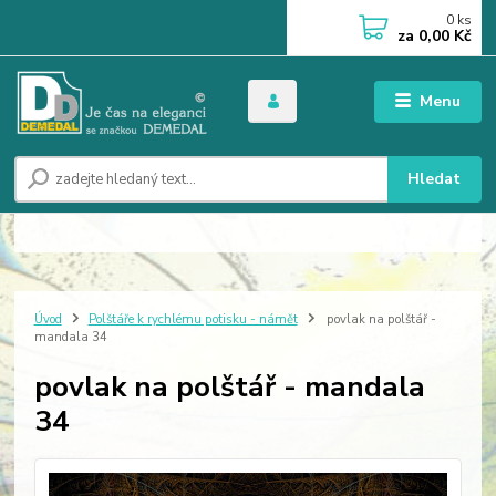
0
ks
za
0,00 Kč
Menu
Hledat
Úvod
Polštáře k rychlému potisku - námět
povlak na polštář -
mandala 34
povlak na polštář - mandala
34