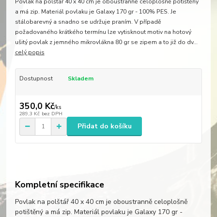
Povlak na polštář 40 x 40 cm je oboustranně celoplošně potištěný
a má zip. Materiál povlaku je Galaxy 170 gr - 100% PES. Je
stálobarevný a snadno se udržuje praním. V případě
požadovaného krátkého termínu lze vytisknout motiv na hotový
ušitý povlak z jemného mikrovlákna 80 gr se zipem a to již do dv...
celý popis
Dostupnost
Skladem
350,0 Kč
/
ks
289,3 Kč
bez DPH
Přidat do košíku
Kompletní specifikace
Povlak na polštář 40 x 40 cm je oboustranně celoplošně
potištěný a má zip. Materiál povlaku je Galaxy 170 gr -