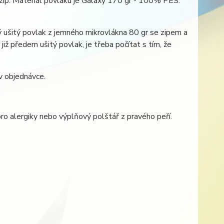
zip. Materiál povlaku je Galaxy 170 gr - 100% PES.
 ušitý povlak z jemného mikrovlákna 80 gr se zipem a
již předem ušitý povlak, je třeba počítat s tím, že
v objednávce.
pro alergiky nebo výplňový polštář z pravého peří.