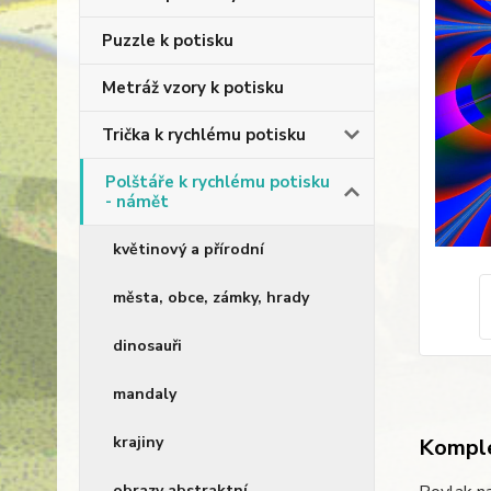
Puzzle k potisku
Metráž vzory k potisku
Trička k rychlému potisku
Polštáře k rychlému potisku
- námět
květinový a přírodní
města, obce, zámky, hrady
dinosauři
mandaly
krajiny
Komple
obrazy abstraktní