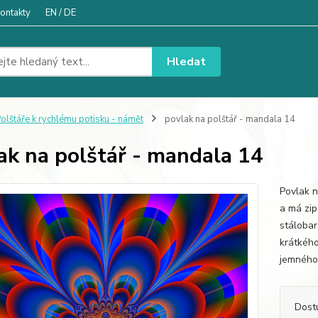
ontakty
EN / DE
Hledat
olštáře k rychlému potisku - námět
povlak na polštář - mandala 14
ak na polštář - mandala 14
Povlak n
a má zip
stáloba
krátkého
jemného 
Dost