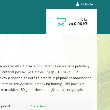
Přihlášení
0
ks
za
0,00 Kč
a polštář 40 x 40 cm je oboustranně celoplošně potištěný
. Materiál povlaku je Galaxy 170 gr - 100% PES. Je
revný a snadno se udržuje praním. V případě požadovaného
 termínu lze vytisknout motiv na hotový ušitý povlak z
mikrovlákna 80 gr se zipem a to již do dv...
celý popis
upnost
Skladem