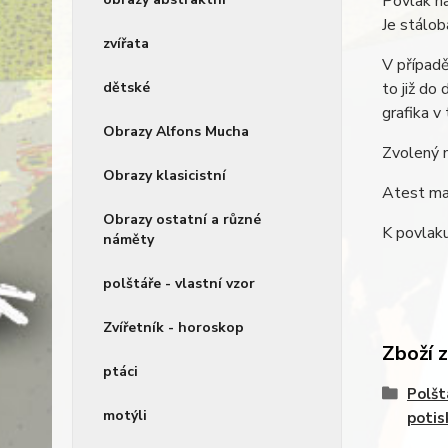
Povlak na
Je stálob
zvířata
V případě
to již do
dětské
grafika v
Obrazy Alfons Mucha
Zvolený 
Obrazy klasicistní
Atest mat
Obrazy ostatní a různé
K povlaku
náměty
polštáře - vlastní vzor
Zvířetník - horoskop
Zboží 
ptáci
Polšt
motýli
potis