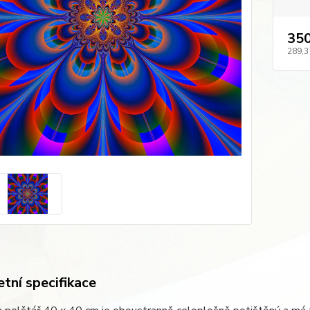
350
289,3
tní specifikace