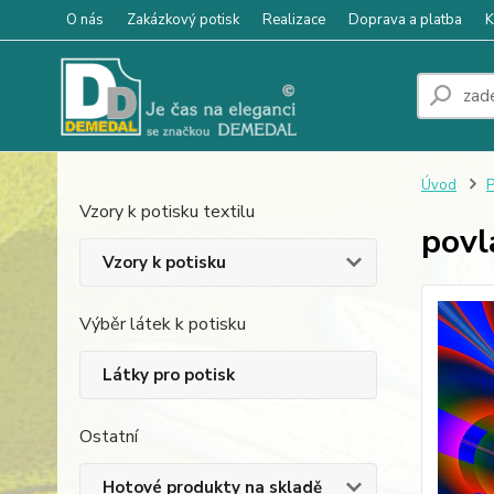
O nás
Zakázkový potisk
Realizace
Doprava a platba
K
Úvod
P
Vzory k potisku textilu
povl
Vzory k potisku
Výběr látek k potisku
Látky pro potisk
Ostatní
Hotové produkty na skladě