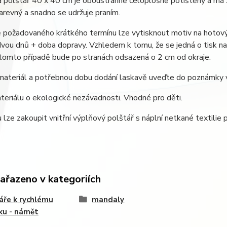
 polštář 40 x 40 cm je oboustranně celoplošně potištěný a má 
arevný a snadno se udržuje praním.
 požadovaného krátkého termínu lze vytisknout motiv na hotový
 dvou dnů + doba dopravy. Vzhledem k tomu, že se jedná o tisk na 
 tomto případě bude po stranách odsazená o 2 cm od okraje.
materiál a potřebnou dobu dodání laskavě uveďte do poznámky 
eriálu o ekologické nezávadnosti. Vhodné pro děti.
 lze zakoupit vnitřní výplňový polštář s náplní netkané textilie 
zařazeno v kategoriích
áře k rychlému
mandaly
ku - námět