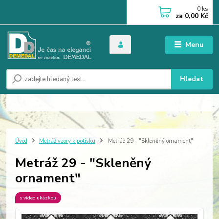
0
ks
za
0,00 Kč
Menu
Hledat
Úvod
Metráž vzory k potisku
Metráž 29 - "Skleněný ornament"
Metráž 29 - "Skleněný
ornament"
s video ukázkou