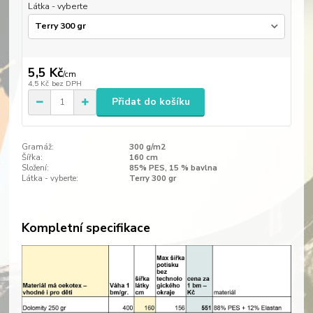
Látka - vyberte
5,5 Kč
/
cm
4,5 Kč
bez DPH
Přidat do košíku
Gramáž:
300 g/m2
Šířka:
160 cm
Složení:
85% PES, 15 % bavlna
Látka - vyberte:
Terry 300 gr
Kompletní specifikace