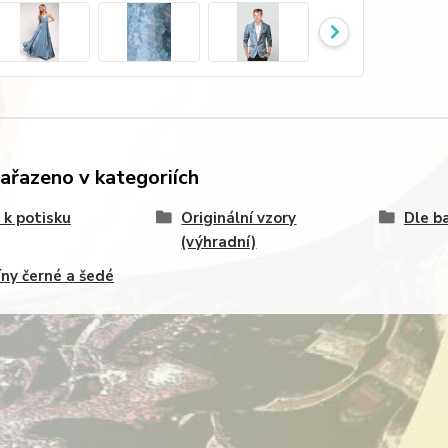
zařazeno v kategoriích
 k potisku
Originální vzory
Dle b
(výhradní)
ny černé a šedé