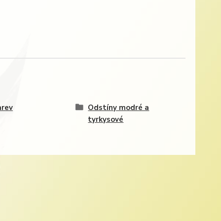
arev
Odstíny modré a
tyrkysové