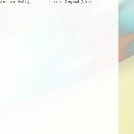
t motivu:
Světlý
Licence:
Originál (1 ks)