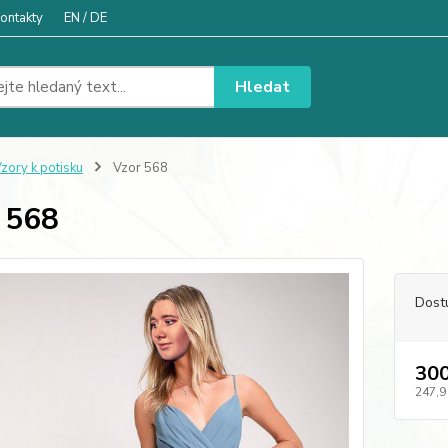
ontakty
EN / DE
Hledat
zory k potisku
Vzor 568
 568
Dost
300
247,9