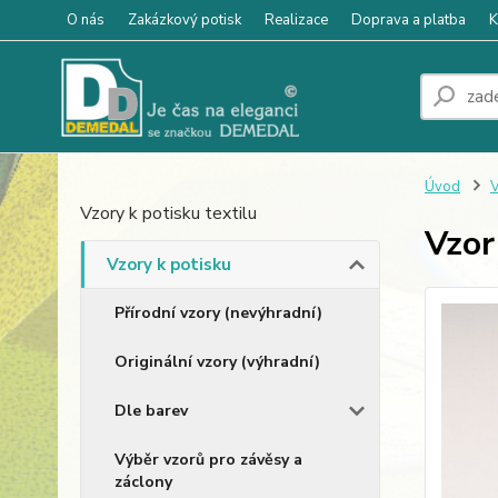
O nás
Zakázkový potisk
Realizace
Doprava a platba
K
Úvod
V
Vzory k potisku textilu
Vzor
Vzory k potisku
Přírodní vzory (nevýhradní)
Originální vzory (výhradní)
Dle barev
Výběr vzorů pro závěsy a
záclony