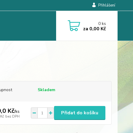
Přihlášení
0
ks
za
0,00 Kč
upnost
Skladem
,0 Kč
/
ks
Přidat do košíku
 Kč
bez DPH