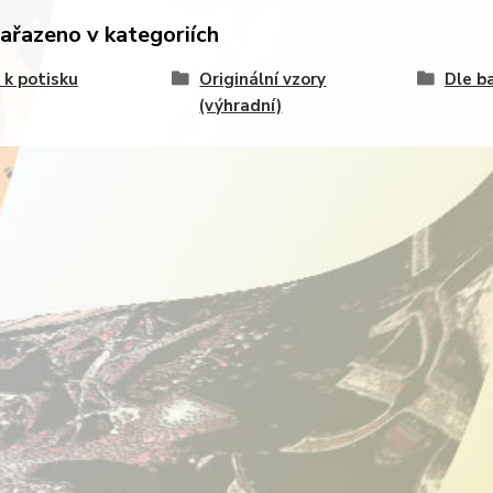
zařazeno v kategoriích
 k potisku
Originální vzory
Dle b
(výhradní)