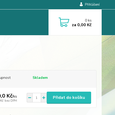
Přihlášení
0
ks
za
0,00 Kč
upnost
Skladem
,0 Kč
/
ks
Přidat do košíku
 Kč
bez DPH