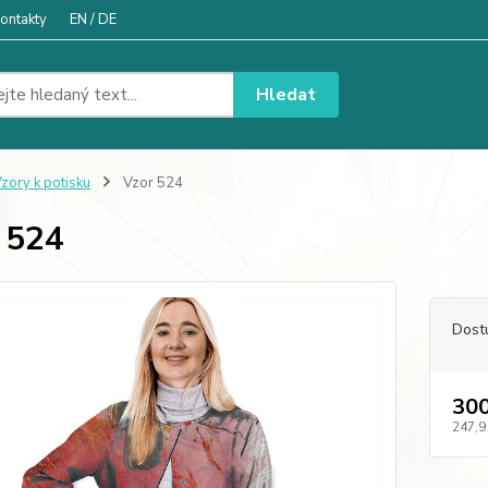
ontakty
EN / DE
Hledat
zory k potisku
Vzor 524
 524
Dost
300
247,9