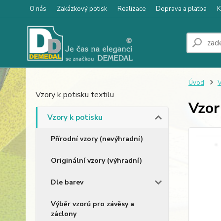
O nás
Zakázkový potisk
Realizace
Doprava a platba
K
Úvod
V
Vzory k potisku textilu
Vzor
Vzory k potisku
Přírodní vzory (nevýhradní)
Originální vzory (výhradní)
Dle barev
Výběr vzorů pro závěsy a
záclony