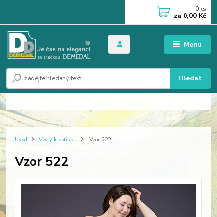
0
ks
za
0,00 Kč
Menu
Hledat
Úvod
Vzory k potisku
Vzor 522
Vzor 522