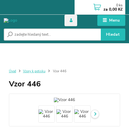
0
ks
za
0,00 Kč
Menu
Hledat
Úvod
Vzory k potisku
Vzor 446
Vzor 446