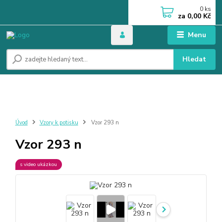
0
ks
za
0,00 Kč
Menu
Hledat
Úvod
Vzory k potisku
Vzor 293 n
Vzor 293 n
s video ukázkou