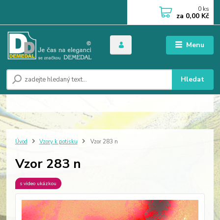
0
ks
za
0,00 Kč
Menu
Hledat
Úvod
Vzory k potisku
Vzor 283 n
Vzor 283 n
s video ukázkou