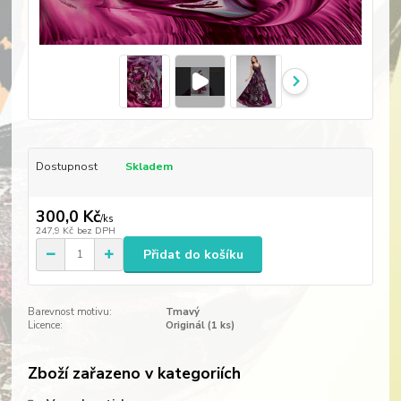
Dostupnost
Skladem
300,0 Kč
/
ks
247,9 Kč
bez DPH
Přidat do košíku
Barevnost motivu:
Tmavý
Licence:
Originál (1 ks)
Zboží zařazeno v kategoriích