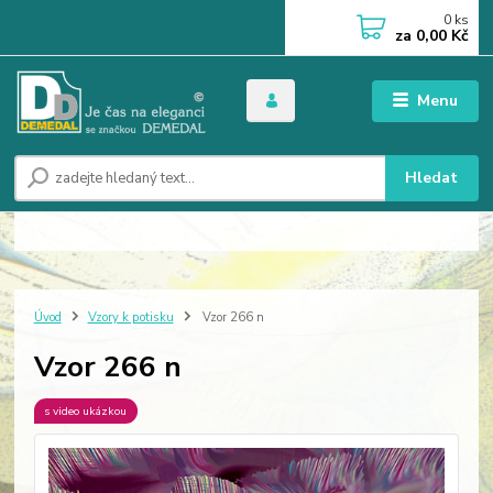
0
ks
za
0,00 Kč
Menu
Hledat
Úvod
Vzory k potisku
Vzor 266 n
Vzor 266 n
s video ukázkou