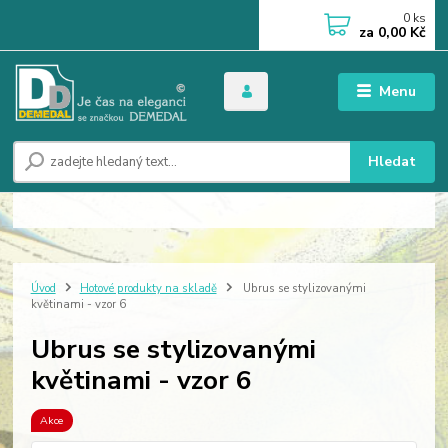
0
ks
za
0,00 Kč
Menu
Hledat
Úvod
Hotové produkty na skladě
Ubrus se stylizovanými
květinami - vzor 6
Ubrus se stylizovanými
květinami - vzor 6
Akce