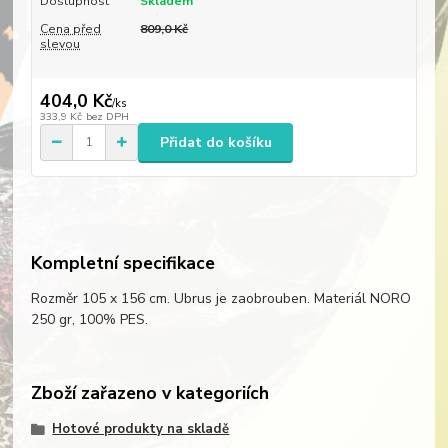
Dostupnost
Skladem
Cena před
809,0 Kč
slevou
404,0 Kč
/
ks
333,9 Kč
bez DPH
Přidat do košíku
Kompletní specifikace
Rozměr 105 x 156 cm. Ubrus je zaobrouben. Materiál NORO
250 gr, 100% PES.
Zboží zařazeno v kategoriích
Hotové produkty na skladě