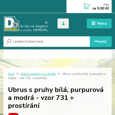
0
ks
za
0,00 Kč
Menu
Hledat
Úvod
Hotové produkty na skladě
Ubrus s pruhy bílá, purpurová a
modrá - vzor 731 + prostírání
Ubrus s pruhy bílá, purpurová
a modrá - vzor 731 +
prostírání