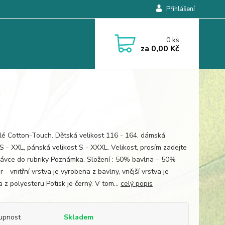
Přihlášení
0
ks
za
0,00 Kč
ílé Cotton-Touch. Dětská velikost 116 - 164, dámská
 S - XXL, pánská velikost S - XXXL. Velikost, prosím zadejte
ávce do rubriky Poznámka. Složení : 50% bavlna – 50%
 - vnitřní vrstva je vyrobena z bavlny, vnější vrstva je
 z polyesteru Potisk je černý. V tom...
celý popis
upnost
Skladem