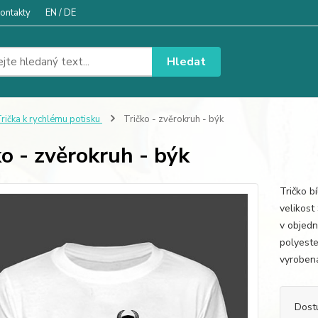
ontakty
EN / DE
Hledat
rička k rychlému potisku
Tričko - zvěrokruh - býk
ko - zvěrokruh - býk
Tričko b
velikost
v objedn
polyester
vyrobena
Dost