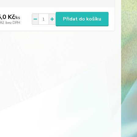
,0 Kč
/
ks
Přidat do košíku
 Kč
bez DPH