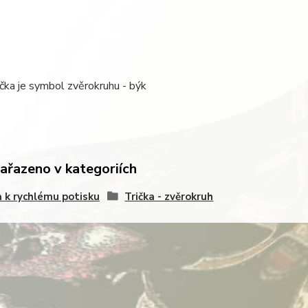
ička je symbol zvěrokruhu - býk
zařazeno v kategoriích
a k rychlému potisku
Trička - zvěrokruh