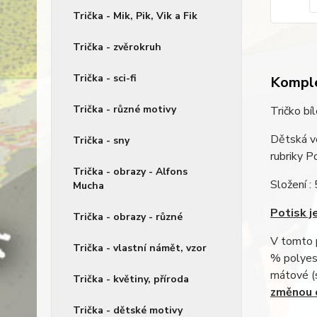
Trička - Mik, Pik, Vik a Fik
Trička - zvěrokruh
Trička - sci-fi
Komple
Trička - různé motivy
Tričko bí
Dětská ve
Trička - sny
rubriky 
Trička - obrazy - Alfons
Složení :
Mucha
Potisk je
Trička - obrazy - různé
V tomto p
Trička - vlastní námět, vzor
% polyest
mátové (
Trička - květiny, příroda
změnou c
Trička - dětské motivy