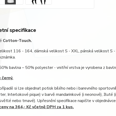
tní specifikace
lé
Cotton-Touch.
likost 116 - 164, dámská velikost S - XXL, pánská velikost S -
Poznámka.
 50% bavlna – 50% polyester - vnitřní vrstva je vyrobena z bavln
 černý.
řípadě si lze objednat potisk bílého nebo i barevného sportovní
er, Interlokové pique) v barvě mandarinkové (i neonové), žluté (
světlé nebo tmavé). Upřesnění specifikace napište v objednávc
eny na 364,- Kč včetně DPH za 1 kus.