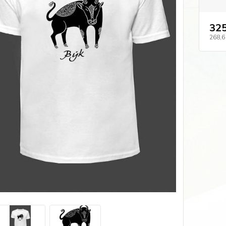
325
268,6