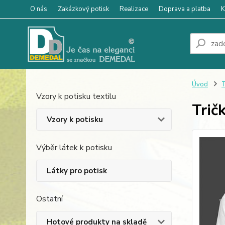
O nás
Zakázkový potisk
Realizace
Doprava a platba
K
Úvod
T
Vzory k potisku textilu
Trič
Vzory k potisku
Výběr látek k potisku
Látky pro potisk
Ostatní
Hotové produkty na skladě