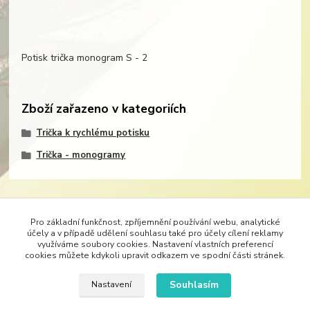
Potisk trička monogram S - 2
Zboží zařazeno v kategoriích
Trička k rychlému potisku
Trička - monogramy
Pro základní funkčnost, zpříjemnění používání webu, analytické
účely a v případě udělení souhlasu také pro účely cílení reklamy
Značka Demedal je nositelem exkluzívního trendu originálních potisků látek.
Móda je
využíváme soubory cookies. Nastavení vlastních preferencí
neoddělitelným průvodcem našeho života. Móda určuje styl oděvů, bytového textilu, ale
cookies můžete kdykoli upravit odkazem ve spodní části stránek.
i pracovního stylu. Vždy nejlépe padne oděv, který se nechá na míru ušít. Originálním
potiskem vhodné látky si dopřejete dokonalé dámské šaty – svatební, společenské, šaty
Souhlasím
Nastavení
do tanečních, tuniky, kabáty, kalhoty či třeba alespoň trička. Do divadel lze s
úspěchem vytisknout látky na kostýmy.
Bytový textil lze s úspěchem oživit krásným