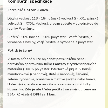
Kompletní specifikace
Tričko bílé
Cotton-Touch.
Dětská velikost 116 - 164, dámská velikost S - XXL, pánská
velikost S - XXXL. Velikost, prosím zadejte v objednávce do
rubriky Poznámka.
Složení : 50% bavlna – 50% polyester - vnitřní vrstva je
vyrobena z bavlny, vnější vrstva je vyrobena z polyesteru
Potisk je černý.
V tomto případě si lze objednat potisk bílého nebo i
barevného sportovního trička
Fantasy
z rychleschnoucího
materiálu (100 % polyester, Interlokové pique) v barvě
mandarinkové (i neonové), žluté (i neonové), červené,
zelené, tyrkysové, oranžové a mátové (světlé nebo tmavé).
Upřesnění specifikace napište v objednávce do rubriky
Poznámka.
Zde je ale třeba počítat se změnou ceny na
364,- Kč včetně DPH za 1 kus.