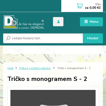
0
ks
za
0,00 Kč
Menu
Hledat
Úvod
Trička k rychlému potisku
Tričko s monogramem S - 2
Tričko s monogramem S - 2