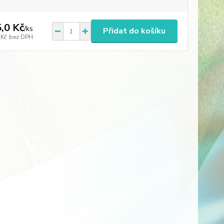
,0 Kč
/
ks
Přidat do košíku
 Kč
bez DPH