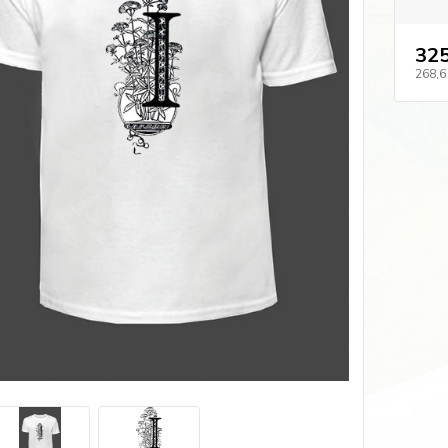
325
268,6