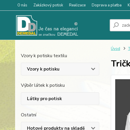
O nás
Zakázkový potisk
Realizace
Doprava a platba
K
Úvod
T
Vzory k potisku textilu
Trič
Vzory k potisku
Výběr látek k potisku
Látky pro potisk
Ostatní
Hotové produkty na skladě