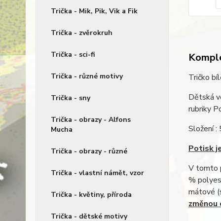
Trička - Mik, Pik, Vik a Fik
Trička - zvěrokruh
Trička - sci-fi
Komple
Trička - různé motivy
Tričko bí
Dětská ve
Trička - sny
rubriky 
Trička - obrazy - Alfons
Složení :
Mucha
Potisk je
Trička - obrazy - různé
V tomto p
Trička - vlastní námět, vzor
% polyest
mátové (
Trička - květiny, příroda
změnou c
Trička - dětské motivy