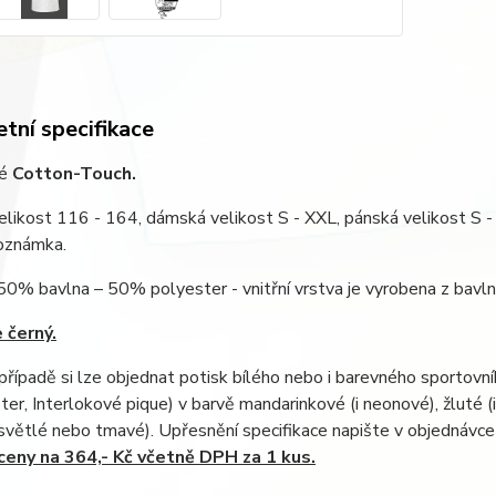
tní specifikace
lé
Cotton-Touch.
likost 116 - 164, dámská velikost S - XXL, pánská velikost S -
Poznámka.
 50% bavlna – 50% polyester - vnitřní vrstva je vyrobena z bavln
 černý.
řípadě si lze objednat potisk bílého nebo i barevného sportovní
er, Interlokové pique) v barvě mandarinkové (i neonové), žluté (
světlé nebo tmavé). Upřesnění specifikace napište v objednávc
eny na 364,- Kč včetně DPH za 1 kus.