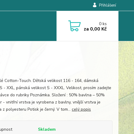
Přihlášení
0
ks
za
0,00 Kč
ílé Cotton-Touch. Dětská velikost 116 - 164, dámská
 S - XXL, pánská velikost S - XXXL. Velikost, prosím zadejte
ávce do rubriky Poznámka. Složení : 50% bavlna – 50%
 - vnitřní vrstva je vyrobena z bavlny, vnější vrstva je
 z polyesteru Potisk je černý. V tom...
celý popis
upnost
Skladem