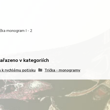
ička monogram I - 2
zařazeno v kategoriích
a k rychlému potisku
Trička - monogramy