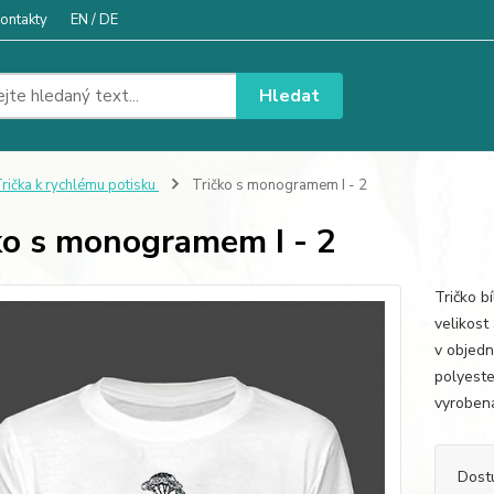
ontakty
EN / DE
Hledat
rička k rychlému potisku
Tričko s monogramem I - 2
ko s monogramem I - 2
Tričko b
velikost
v objedn
polyester
vyrobena
Dost