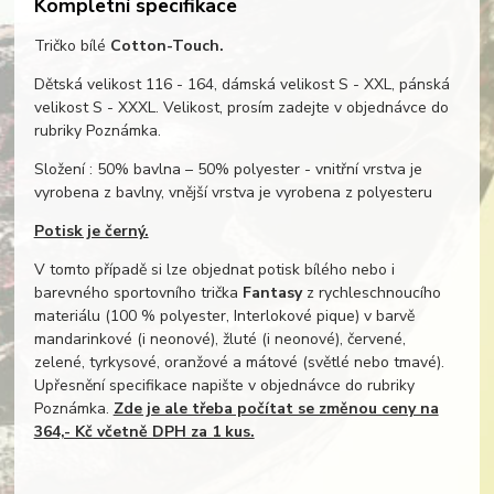
Kompletní specifikace
Tričko bílé
Cotton-Touch.
Dětská velikost 116 - 164, dámská velikost S - XXL, pánská
velikost S - XXXL. Velikost, prosím zadejte v objednávce do
rubriky Poznámka.
Složení : 50% bavlna – 50% polyester - vnitřní vrstva je
vyrobena z bavlny, vnější vrstva je vyrobena z polyesteru
Potisk je černý.
V tomto případě si lze objednat potisk bílého nebo i
barevného sportovního trička
Fantasy
z rychleschnoucího
materiálu (100 % polyester, Interlokové pique) v barvě
mandarinkové (i neonové), žluté (i neonové), červené,
zelené, tyrkysové, oranžové a mátové (světlé nebo tmavé).
Upřesnění specifikace napište v objednávce do rubriky
Poznámka.
Zde je ale třeba počítat se změnou ceny na
364,- Kč včetně DPH za 1 kus.