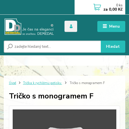
0
ks
za
0,00 Kč
Menu
Hledat
Úvod
Trička k rychlému potisku
Tričko s monogramem F
Tričko s monogramem F