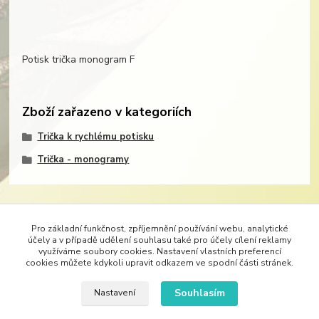
Potisk trička monogram F
Zboží zařazeno v kategoriích
Trička k rychlému potisku
Trička - monogramy
Pro základní funkčnost, zpříjemnění používání webu, analytické
účely a v případě udělení souhlasu také pro účely cílení reklamy
Značka Demedal je nositelem exkluzívního trendu originálních potisků látek.
Móda je
využíváme soubory cookies. Nastavení vlastních preferencí
neoddělitelným průvodcem našeho života. Móda určuje styl oděvů, bytového textilu, ale
cookies můžete kdykoli upravit odkazem ve spodní části stránek.
i pracovního stylu. Vždy nejlépe padne oděv, který se nechá na míru ušít. Originálním
potiskem vhodné látky si dopřejete dokonalé dámské šaty – svatební, společenské, šaty
Souhlasím
Nastavení
do tanečních, tuniky, kabáty, kalhoty či třeba alespoň trička. Do divadel lze s
úspěchem vytisknout látky na kostýmy.
Bytový textil lze s úspěchem oživit krásným