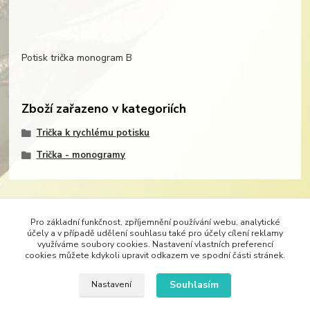
Potisk trička monogram B
Zboží zařazeno v kategoriích
Trička k rychlému potisku
Trička - monogramy
Pro základní funkčnost, zpříjemnění používání webu, analytické
účely a v případě udělení souhlasu také pro účely cílení reklamy
Značka Demedal je nositelem exkluzívního trendu originálních potisků látek.
Móda je
využíváme soubory cookies. Nastavení vlastních preferencí
neoddělitelným průvodcem našeho života. Móda určuje styl oděvů, bytového textilu, ale
cookies můžete kdykoli upravit odkazem ve spodní části stránek.
i pracovního stylu. Vždy nejlépe padne oděv, který se nechá na míru ušít. Originálním
potiskem vhodné látky si dopřejete dokonalé dámské šaty – svatební, společenské, šaty
Souhlasím
Nastavení
do tanečních, tuniky, kabáty, kalhoty či třeba alespoň trička. Do divadel lze s
úspěchem vytisknout látky na kostýmy.
Bytový textil lze s úspěchem oživit krásným