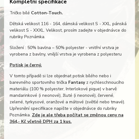
Kompletní specifikace
Tričko bílé
Cotton-Touch.
Dětská velikost 116 - 164, dámská velikost S - XXL, pánská
velikost S - XXXL. Velikost, prosím zadejte v objednávce do
rubriky Poznámka.
Složení : 50% bavlna – 50% polyester - vnitřní vrstva je
vyrobena z bavlny, vnější vrstva je vyrobena z polyesteru
Potisk je černý.
V tomto případě si lze objednat potisk bílého nebo i
barevného sportovního trička
Fantasy
z rychleschnoucího
materiálu (100 % polyester, Interlokové pique) v barvě
mandarinkové (i neonové), žluté (i neonové), červené,
zelené, tyrkysové, oranžové a mátové (světlé nebo tmavé).
Upřesnění specifikace napište v objednávce do rubriky
Poznámka.
Zde je ale třeba počítat se změnou ceny na
364,- Kč včetně DPH za 1 kus.