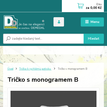
0
ks
za
0,00 Kč
Menu
Hledat
Úvod
Trička k rychlému potisku
Tričko s monogramem B
Tričko s monogramem B