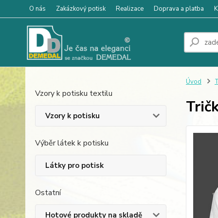
O nás
Zakázkový potisk
Realizace
Doprava a platba
K
Úvod
T
Vzory k potisku textilu
Trič
Vzory k potisku
Výběr látek k potisku
Látky pro potisk
Ostatní
Hotové produkty na skladě