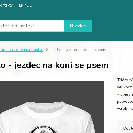
ontakty
EN / DE
Hledat
rička k rychlému potisku
Tričko - jezdec na koni se psem
ko - jezdec na koni se psem
Tričko b
velikost
v objedn
polyester
vyrobena
Dost