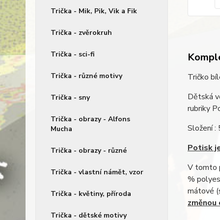
Trička - Mik, Pik, Vik a Fik
Trička - zvěrokruh
Trička - sci-fi
Komple
Trička - různé motivy
Tričko bí
Dětská ve
Trička - sny
rubriky 
Trička - obrazy - Alfons
Složení :
Mucha
Potisk je
Trička - obrazy - různé
V tomto p
Trička - vlastní námět, vzor
% polyest
mátové (
Trička - květiny, příroda
změnou c
Trička - dětské motivy