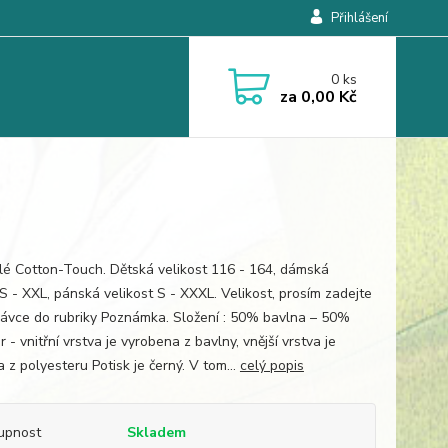
Přihlášení
0
ks
za
0,00 Kč
ílé Cotton-Touch. Dětská velikost 116 - 164, dámská
 S - XXL, pánská velikost S - XXXL. Velikost, prosím zadejte
ávce do rubriky Poznámka. Složení : 50% bavlna – 50%
 - vnitřní vrstva je vyrobena z bavlny, vnější vrstva je
 z polyesteru Potisk je černý. V tom...
celý popis
upnost
Skladem