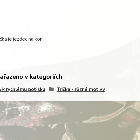
ička je jezdec na koni
zařazeno v kategoriích
a k rychlému potisku
Trička - různé motivy