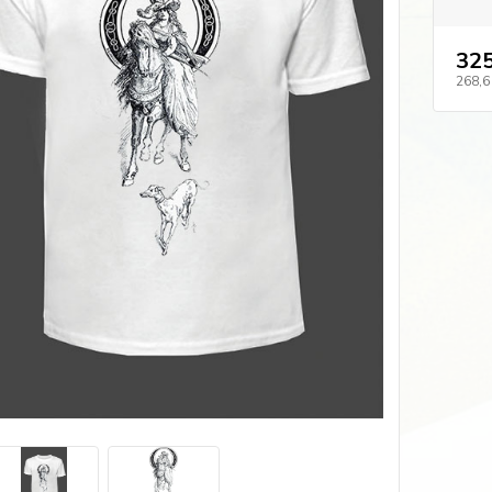
325
268,6