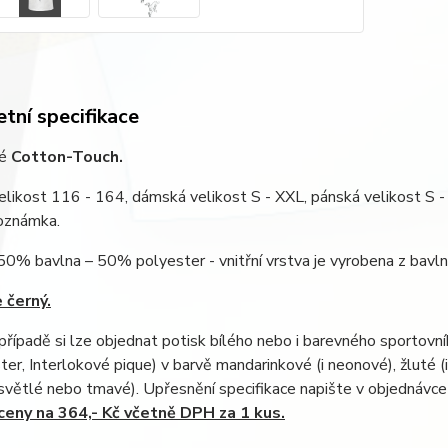
tní specifikace
lé
Cotton-Touch.
likost 116 - 164, dámská velikost S - XXL, pánská velikost S -
Poznámka.
 50% bavlna – 50% polyester - vnitřní vrstva je vyrobena z bavln
 černý.
řípadě si lze objednat potisk bílého nebo i barevného sportovní
er, Interlokové pique) v barvě mandarinkové (i neonové), žluté (
světlé nebo tmavé). Upřesnění specifikace napište v objednávc
eny na 364,- Kč včetně DPH za 1 kus.