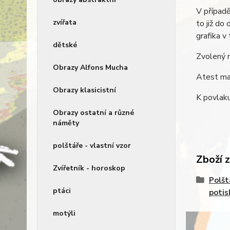
V případě
zvířata
to již do
grafika v
dětské
Zvolený 
Obrazy Alfons Mucha
Atest mat
Obrazy klasicistní
K povlaku
Obrazy ostatní a různé
náměty
polštáře - vlastní vzor
Zboží 
Zvířetník - horoskop
Polšt
ptáci
potis
motýli