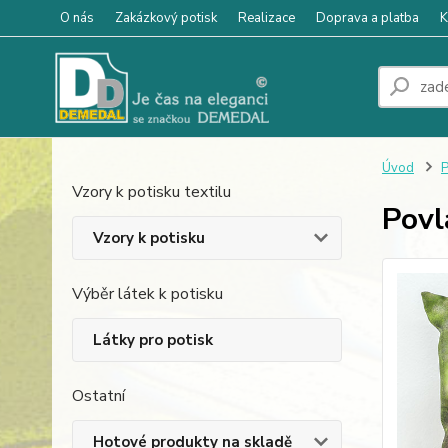
O nás
Zakázkový potisk
Realizace
Doprava a platba
K
Úvod
P
Vzory k potisku textilu
Povl
Vzory k potisku
Výběr látek k potisku
Látky pro potisk
Ostatní
Hotové produkty na skladě