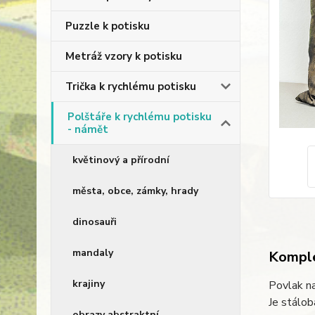
Puzzle k potisku
Metráž vzory k potisku
Trička k rychlému potisku
Polštáře k rychlému potisku
- námět
květinový a přírodní
města, obce, zámky, hrady
dinosauři
mandaly
Komple
krajiny
Povlak na
Je stálob
obrazy abstraktní