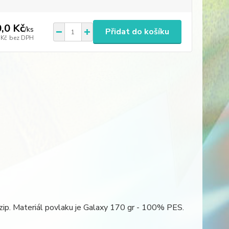
,0 Kč
/
ks
Přidat do košíku
 Kč
bez DPH
zip. Materiál povlaku je Galaxy 170 gr - 100% PES.