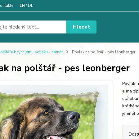
ontakty
EN / DE
Hledat
olštáře k rychlému potisku - námět
Povlak na polštář - pes leonberger
ak na polštář - pes leonberger
Povlak n
a má zip
stáloba
krátkého
jemného 
Dost