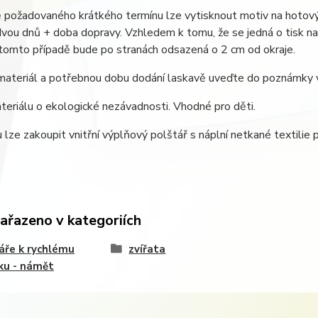
 požadovaného krátkého termínu lze vytisknout motiv na hotový
 dvou dnů + doba dopravy. Vzhledem k tomu, že se jedná o tisk na 
 tomto případě bude po stranách odsazená o 2 cm od okraje.
materiál a potřebnou dobu dodání laskavě uveďte do poznámky 
eriálu o ekologické nezávadnosti. Vhodné pro děti.
 lze zakoupit vnitřní výplňový polštář s náplní netkané textilie 
zařazeno v kategoriích
áře k rychlému
zvířata
ku - námět