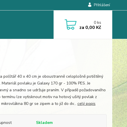
Přihlášení
0
ks
za
0,00 Kč
a polštář 40 x 40 cm je oboustranně celoplošně potištěný
. Materiál povlaku je Galaxy 170 gr - 100% PES. Je
revný a snadno se udržuje praním. V případě požadovaného
 termínu lze vytisknout motiv na hotový ušitý povlak z
mikrovlákna 80 gr se zipem a to již do dv...
celý popis
upnost
Skladem