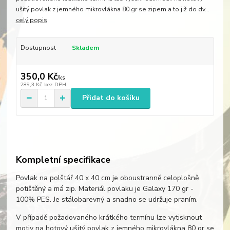
ušitý povlak z jemného mikrovlákna 80 gr se zipem a to již do dv...
celý popis
Dostupnost
Skladem
350,0 Kč
/
ks
289,3 Kč
bez DPH
Přidat do košíku
Kompletní specifikace
Povlak na polštář 40 x 40 cm je oboustranně celoplošně
potištěný a má zip. Materiál povlaku je Galaxy 170 gr -
100% PES. Je stálobarevný a snadno se udržuje praním.
V případě požadovaného krátkého termínu lze vytisknout
motiv na hotový ušitý povlak z jemného mikrovlákna 80 gr se