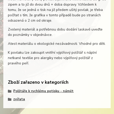
zipem a to již do dvou dnů + doba dopravy. Vzhledem k
tomu, že se jedná o tisk na již předem ušitý povlak, je třeba
počítat s tím, že grafika v tomto případě bude po stranách
odsazená o 2 cm od okraje.
Zvolený materiál a potřebnou dobu dodání laskavě uveďte
do poznámky v objednávce.
Atest materiálu o ekologické nezávadnosti. Vhodné pro děti.
K povlaku lze zakoupit vnitřní výplňový polštář s náplní
netkané textilie pro alergiky nebo výplňový polštář z
pravého peří.
Zboží zařazeno v kategoriích
Polštáře k rychlému potisku - námět
zvířata