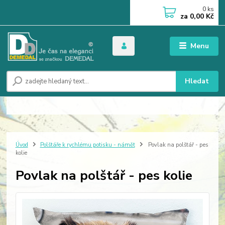
0
ks
za
0,00 Kč
Menu
Hledat
Úvod
Polštáře k rychlému potisku - námět
Povlak na polštář - pes
kolie
Povlak na polštář - pes kolie