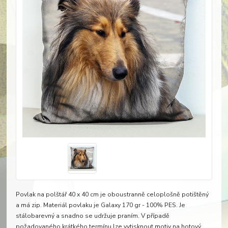
Povlak na polštář 40 x 40 cm je oboustranně celoplošně potištěný
a má zip. Materiál povlaku je Galaxy 170 gr - 100% PES. Je
stálobarevný a snadno se udržuje praním. V případě
požadovaného krátkého termínu lze vytisknout motiv na hotový