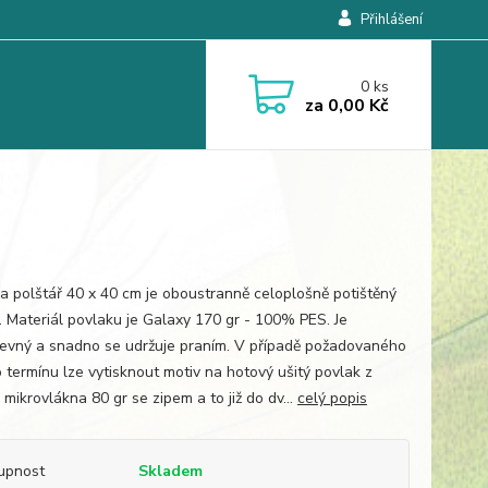
Přihlášení
0
ks
za
0,00 Kč
a polštář 40 x 40 cm je oboustranně celoplošně potištěný
. Materiál povlaku je Galaxy 170 gr - 100% PES. Je
revný a snadno se udržuje praním. V případě požadovaného
 termínu lze vytisknout motiv na hotový ušitý povlak z
mikrovlákna 80 gr se zipem a to již do dv...
celý popis
upnost
Skladem