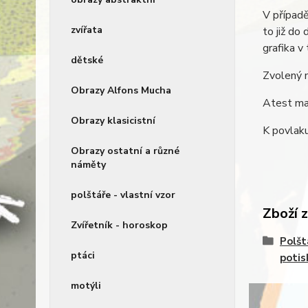
V případě
zvířata
to již do
grafika v
dětské
Zvolený 
Obrazy Alfons Mucha
Atest mat
Obrazy klasicistní
K povlaku
Obrazy ostatní a různé
náměty
polštáře - vlastní vzor
Zboží 
Zvířetník - horoskop
Polšt
ptáci
potis
motýli