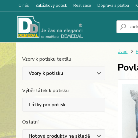
O nás
Zakázkový potisk
Realizace
Doprava a platba
K
Úvod
P
Vzory k potisku textilu
Povl
Vzory k potisku
Výběr látek k potisku
Látky pro potisk
Ostatní
Hotové produkty na skladě