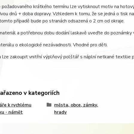
 požadovaného krátkého termínu lze vytisknout motiv na hotový
 dvou dnů + doba dopravy. Vzhledem k tomu, že se jedná o tisk na 
 tomto případě bude po stranách odsazená o 2 cm od okraje.
materiál a potřebnou dobu dodání laskavě uveďte do poznámky 
eriálu o ekologické nezávadnosti. Vhodné pro děti.
 lze zakoupit vnitřní výplňový polštář s náplní netkané textilie 
zařazeno v kategoriích
áře k rychlému
města, obce, zámky,
ku - námět
hrady