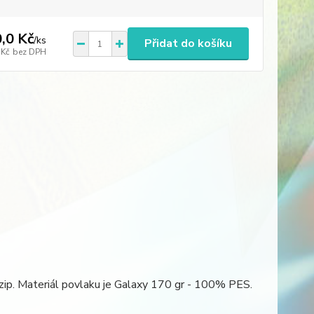
,0 Kč
/
ks
Přidat do košíku
 Kč
bez DPH
zip. Materiál povlaku je Galaxy 170 gr - 100% PES.