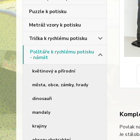
Puzzle k potisku
Metráž vzory k potisku
Trička k rychlému potisku
Polštáře k rychlému potisku
- námět
květinový a přírodní
města, obce, zámky, hrady
dinosauři
mandaly
Komple
krajiny
Povlak na
Je stálob
obrazy abstraktní