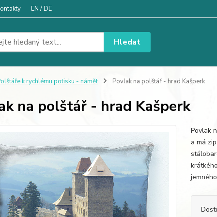
ontakty
EN / DE
Hledat
olštáře k rychlému potisku - námět
Povlak na polštář - hrad Kašperk
ak na polštář - hrad Kašperk
Povlak n
a má zip
stáloba
krátkého
jemného 
Dost