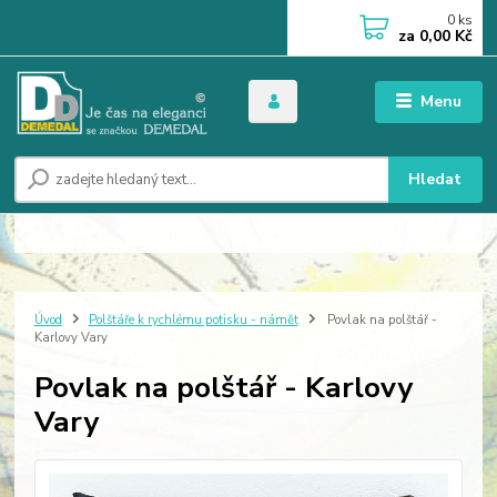
0
ks
za
0,00 Kč
Menu
Hledat
Úvod
Polštáře k rychlému potisku - námět
Povlak na polštář -
Karlovy Vary
Povlak na polštář - Karlovy
Vary