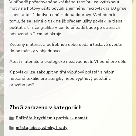
V případě požadovaného krátkého termínu lze vytisknout
motiv na hotový ušitý povlak z jemného mikrovlákna 80 gr se
zipem a to již do dvou dnů + doba dopravy. Vzhledem k
tomu, že se jedná o tisk na již předem ušitý povlak, je třeba
počítat s tím, že grafika v tomto případě bude po stranách
odsazená o 2 cm od okraje.
Zvolený materiál a potřebnou dobu dodání laskavě uveďte
do poznámky v objednávce.
Atest materiálu o ekologické nezávadnosti. Vhodné pro děti.
K povlaku lze zakoupit vnitřní výplňový polštář s náplní
netkané textilie pro alergiky nebo výplňový polštář z
pravého peří.
Zboží zařazeno v kategoriích
Polštáře k rychlému potisku - námět
města, obce, zámky, hrady