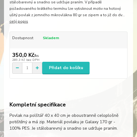
stálobarevný a snadno se udržuje praním. V případě
požadovaného krátkého termínu lze vytisknout motiv na hotový
ušitý povlak z jemného mikrovlákna 80 gr se zipem a to již do dv...
celý popis
Dostupnost
Skladem
350,0 Kč
/
ks
289,3 Kč
bez DPH
Přidat do košíku
Kompletní specifikace
Povlak na polštář 40 x 40 cm je oboustranně celoplošně
potištěný a má zip. Materiál povlaku je Galaxy 170 gr -
100% PES. Je stálobarevný a snadno se udržuje praním.