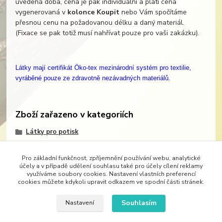
uvedená doba, cena je pak individuální a platí cena
vygenerovaná v
kolonce Koupit
nebo Vám spočítáme
přesnou cenu na požadovanou délku a daný materiál.
(Fixace se pak totiž musí nahřívat pouze pro vaši zakázku).
Látky mají certifikát Öko-tex mezinárodní
systém pro textilie
,
vyráběné pouze ze zdravotně nezávadných materiálů.
Zboží zařazeno v kategoriích
Látky pro potisk
Pro základní funkčnost, zpříjemnění používání webu, analytické
účely a v případě udělení souhlasu také pro účely cílení reklamy
využíváme soubory cookies. Nastavení vlastních preferencí
cookies můžete kdykoli upravit odkazem ve spodní části stránek.
Značka Demedal je nositelem exkluzívního trendu originálních potisků látek.
Móda je
neoddělitelným průvodcem našeho života. Móda určuje styl oděvů, bytového textilu, ale
Souhlasím
Nastavení
i pracovního stylu. Vždy nejlépe padne oděv, který se nechá na míru ušít. Originálním
potiskem vhodné látky si dopřejete dokonalé dámské šaty – svatební, společenské, šaty