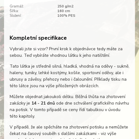
Gramáž:
250 g/m2
Šířka:
160 cm
Složení:
100% PES
Kompletní specifikace
Vybrali jste si vzor? První krok k objednávce tedy máte za
sebou. Teď vybíráte vhodnou látku k jeho natištění.
Tato látka je středně silná, hladká, vhodná na oděvy - sukně,
haleny, tuniky, lehké kostýmy, košile, sportovní oděvy, ale i
ubrusy a závěsy, přehozy nebo i čalounění. Příklady tisku na
této látce jsou na výše přiložených obrázcích.
Můžete objednat jakoukoli délku. Běžná lhůta na zhotovení
zakázky je
14 - 21 dnů
ode dne schválení grafického návrhu
na potisk. V tomto případě se ceny řídí tabulkou v úvodu
této kapitoly.
V případě, že ale spěcháte na zhotovení potisku a nemůžete
čekat na časový souběh s dalšími zakázkami - viz výše