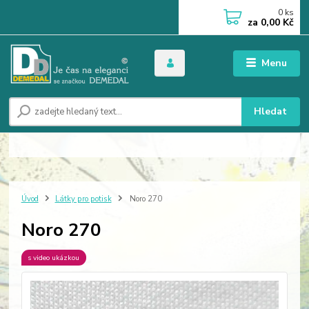
0
ks
za
0,00 Kč
Menu
Hledat
Úvod
Látky pro potisk
Noro 270
Noro 270
s video ukázkou