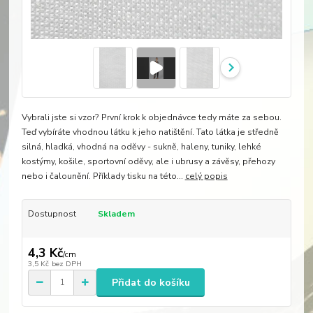
Vybrali jste si vzor? První krok k objednávce tedy máte za sebou.
Teď vybíráte vhodnou látku k jeho natištění. Tato látka je středně
silná, hladká, vhodná na oděvy - sukně, haleny, tuniky, lehké
kostýmy, košile, sportovní oděvy, ale i ubrusy a závěsy, přehozy
nebo i čalounění. Příklady tisku na této...
celý popis
Dostupnost
Skladem
4,3 Kč
/
cm
3,5 Kč
bez DPH
Přidat do košíku