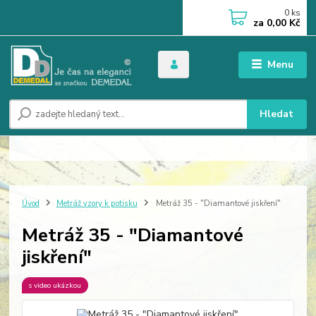
0
ks
za
0,00 Kč
Menu
Hledat
Úvod
Metráž vzory k potisku
Metráž 35 - "Diamantové jiskření"
Metráž 35 - "Diamantové
jiskření"
s video ukázkou