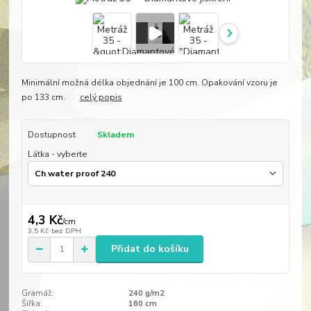
Minimální možná délka objednání je 100 cm. Opakování vzoru je
po 133 cm.
celý popis
Dostupnost
Skladem
Látka - vyberte
4,3 Kč
/
cm
3,5 Kč
bez DPH
Přidat do košíku
Gramáž:
240 g/m2
Šířka:
160 cm