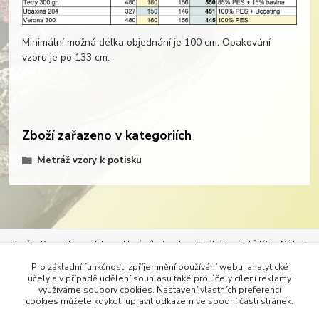
Minimální možná délka objednání je 100 cm. Opakování
vzoru je po 133 cm.
Zboží zařazeno v kategoriích
Metráž vzory k potisku
Značka Demedal je nositelem exkluzívního trendu originálních potisků látek.
Móda je
neoddělitelným průvodcem našeho života. Móda určuje styl oděvů, bytového textilu, ale
Pro základní funkčnost, zpříjemnění používání webu, analytické
i pracovního stylu. Vždy nejlépe padne oděv, který se nechá na míru ušít. Originálním
účely a v případě udělení souhlasu také pro účely cílení reklamy
potiskem vhodné látky si dopřejete dokonalé dámské šaty – svatební, společenské, šaty
využíváme soubory cookies. Nastavení vlastních preferencí
do tanečních, tuniky, kabáty, kalhoty či třeba alespoň trička. Do divadel lze s
cookies můžete kdykoli upravit odkazem ve spodní části stránek.
úspěchem vytisknout látky na kostýmy.
Bytový textil lze s úspěchem oživit krásným