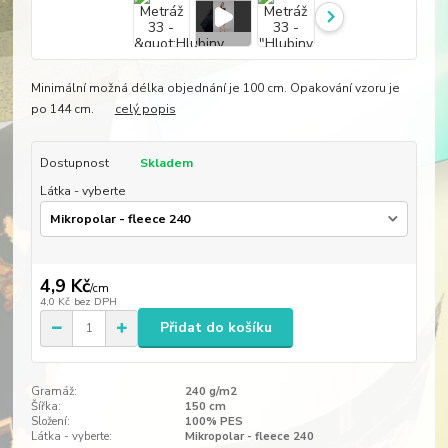
Minimální možná délka objednání je 100 cm. Opakování vzoru je
po 144 cm.
celý popis
Dostupnost
Skladem
Látka - vyberte
4,9 Kč
/
cm
4,0 Kč
bez DPH
Přidat do košíku
Gramáž:
240 g/m2
Šířka:
150 cm
Složení:
100% PES
Látka - vyberte:
Mikropolar - fleece 240