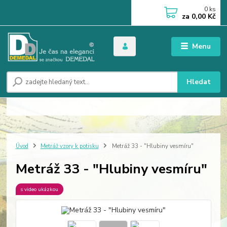
0
ks
za
0,00 Kč
Menu
Hledat
Úvod
Metráž vzory k potisku
Metráž 33 - "Hlubiny vesmíru"
Metráž 33 - "Hlubiny vesmíru"
s video ukázkou