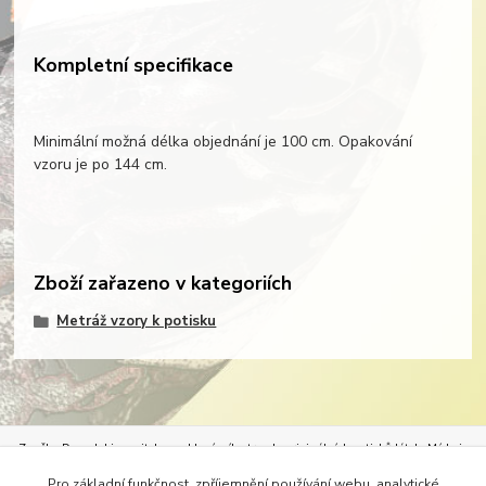
Kompletní specifikace
Minimální možná délka objednání je 100 cm. Opakování
vzoru je po 144 cm.
Zboží zařazeno v kategoriích
Metráž vzory k potisku
Značka Demedal je nositelem exkluzívního trendu originálních potisků látek.
Móda je
neoddělitelným průvodcem našeho života. Móda určuje styl oděvů, bytového textilu, ale
Pro základní funkčnost, zpříjemnění používání webu, analytické