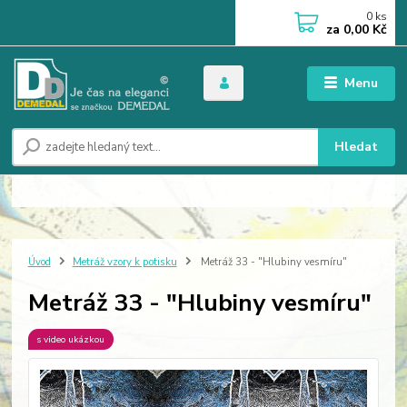
0
ks
za
0,00 Kč
Menu
Hledat
Úvod
Metráž vzory k potisku
Metráž 33 - "Hlubiny vesmíru"
Metráž 33 - "Hlubiny vesmíru"
s video ukázkou