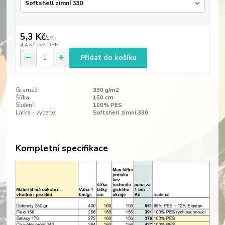
5,3 Kč
/
cm
4,4 Kč
bez DPH
Přidat do košíku
Gramáž:
330 g/m2
Šířka:
150 cm
Složení:
100% PES
Látka - vyberte:
Softshell zimní 330
Kompletní specifikace