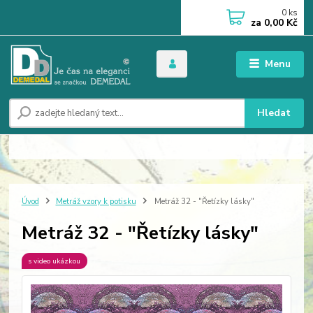
0
ks
za
0,00 Kč
Menu
Hledat
Úvod
Metráž vzory k potisku
Metráž 32 - "Řetízky lásky"
Metráž 32 - "Řetízky lásky"
s video ukázkou