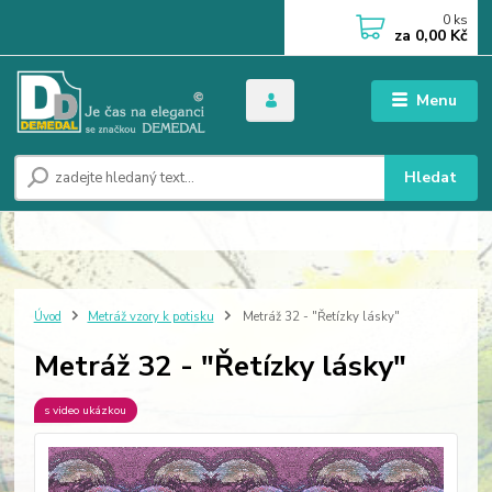
0
ks
za
0,00 Kč
Menu
Hledat
Úvod
Metráž vzory k potisku
Metráž 32 - "Řetízky lásky"
Metráž 32 - "Řetízky lásky"
s video ukázkou