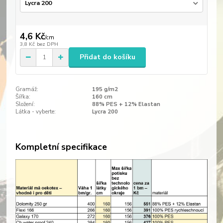
4,6 Kč
/
cm
3,8 Kč
bez DPH
Přidat do košíku
Gramáž:
195 g/m2
Šířka:
160 cm
Složení:
88% PES + 12% Elastan
Látka - vyberte:
Lycra 200
Kompletní specifikace