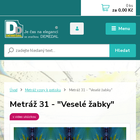
0
ks
za
0,00 Kč
Menu
Hledat
Úvod
Metráž vzory k potisku
Metráž 31 - "Veselé žabky"
Metráž 31 - "Veselé žabky"
s video ukázkou