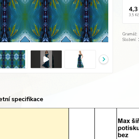
4,3
3,5 Kč
Gramáž:
Složení:
tní specifikace