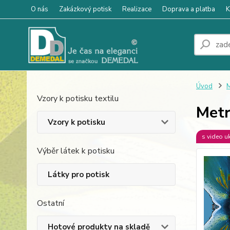
O nás
Zakázkový potisk
Realizace
Doprava a platba
K
Úvod
M
Vzory k potisku textilu
Metr
Vzory k potisku
s video u
Výběr látek k potisku
Látky pro potisk
Ostatní
Hotové produkty na skladě