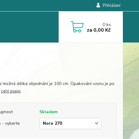
Přihlášení
0
ks
za
0,00 Kč
í možná délka objednání je 100 cm. Opakování vzoru je po
.
celý popis
upnost
Skladem
 - vyberte