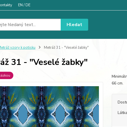
ontakty
EN / DE
Hledat
etráž vzory k potisku
Metráž 31 - "Veselé žabky"
áž 31 - "Veselé žabky"
kázkou
Minimáln
66 cm
Dost
Látka