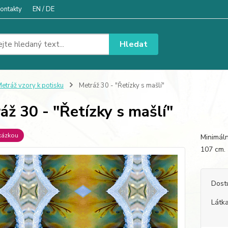
ontakty
EN / DE
Hledat
etráž vzory k potisku
Metráž 30 - "Řetízky s mašlí"
áž 30 - "Řetízky s mašlí"
kázkou
Minimáln
107 
Dost
Látka