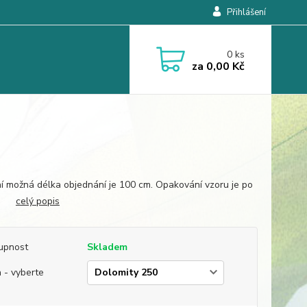
Přihlášení
0
ks
za
0,00 Kč
í možná délka objednání je 100 cm. Opakování vzoru je po
cm.
celý popis
upnost
Skladem
 - vyberte