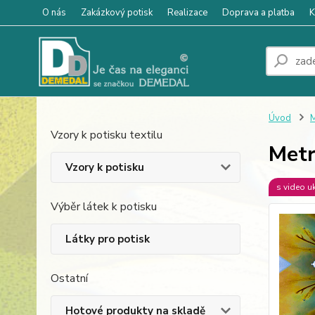
O nás
Zakázkový potisk
Realizace
Doprava a platba
K
Úvod
M
Vzory k potisku textilu
Metr
Vzory k potisku
s video u
Výběr látek k potisku
Látky pro potisk
Ostatní
Hotové produkty na skladě