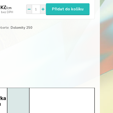
 Kč
/
cm
Přidat do košíku
bez DPH
yberte:
Dolomity 250