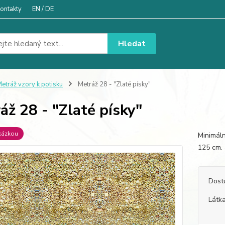
ontakty
EN / DE
Hledat
etráž vzory k potisku
Metráž 28 - "Zlaté písky"
áž 28 - "Zlaté písky"
kázkou
Minimáln
125 
Dost
Látka