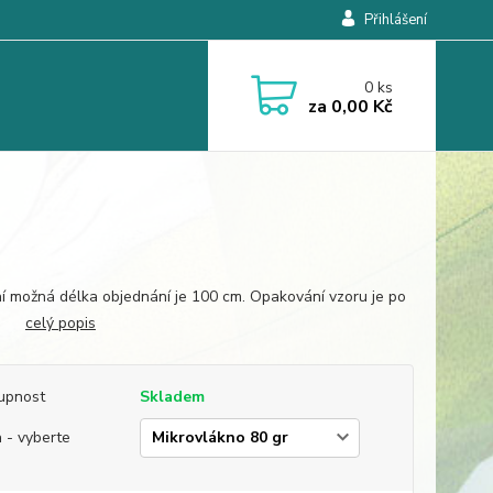
Přihlášení
0
ks
za
0,00 Kč
í možná délka objednání je 100 cm. Opakování vzoru je po
cm.
celý popis
upnost
Skladem
 - vyberte