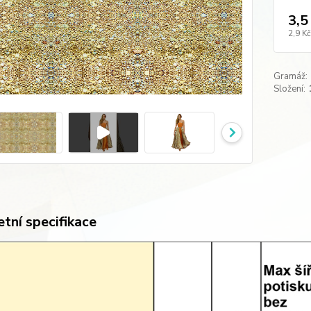
3,5
2,9 Kč
Gramáž:
Složení:
tní specifikace