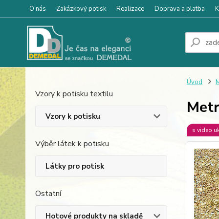
O nás
Zakázkový potisk
Realizace
Doprava a platba
K
Úvod
M
Vzory k potisku textilu
Metr
Vzory k potisku
s video u
Výběr látek k potisku
Látky pro potisk
Ostatní
Hotové produkty na skladě