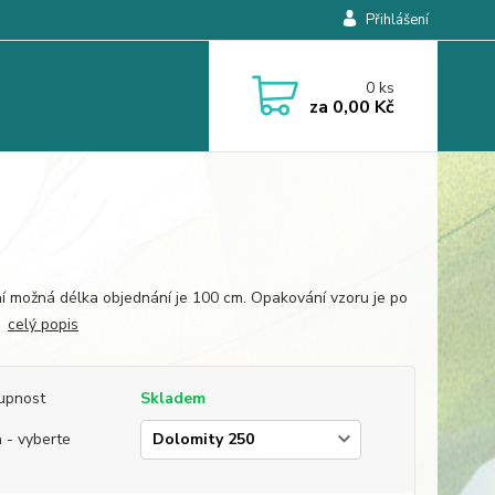
Přihlášení
0
ks
za
0,00 Kč
í možná délka objednání je 100 cm. Opakování vzoru je po
.
celý popis
upnost
Skladem
 - vyberte