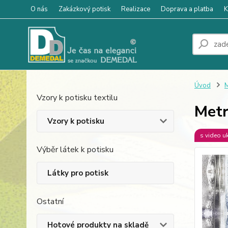
O nás
Zakázkový potisk
Realizace
Doprava a platba
K
Úvod
M
Vzory k potisku textilu
Metr
Vzory k potisku
s video u
Výběr látek k potisku
Látky pro potisk
Ostatní
Hotové produkty na skladě