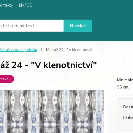
ontakty
EN / DE
Hledat
etráž vzory k potisku
Metráž 24 - "V klenotnictví"
áž 24 - "V klenotnictví"
kázkou
Minimáln
55 cm
Dost
Látka