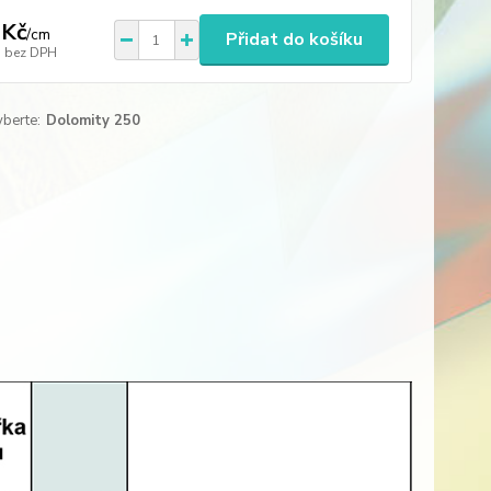
 Kč
/
cm
Přidat do košíku
bez DPH
yberte:
Dolomity 250