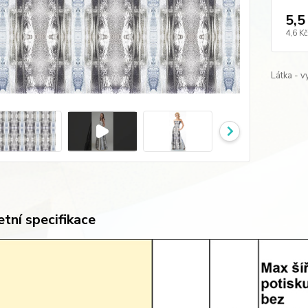
5,5
4,6 Kč
Látka - v
tní specifikace