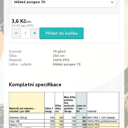
3,6 Kč
/
cm
3,0 Kč
bez DPH
Přidat do košíku
Gramáž:
70 g/m2
Šířka:
150 cm
Materiál:
100% PES
Látka - vyberte:
Měkké pongee 70
Kompletní specifikace