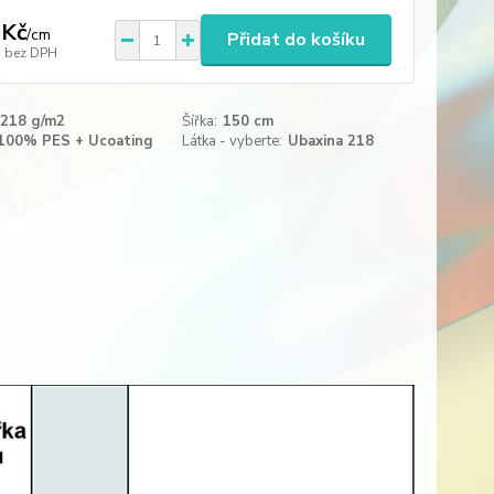
 Kč
/
cm
Přidat do košíku
bez DPH
218 g/m2
Šířka:
150 cm
100% PES + Ucoating
Látka - vyberte:
Ubaxina 218