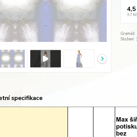
4,5
3,7 Kč
Gramáž:
Složení:
tní specifikace