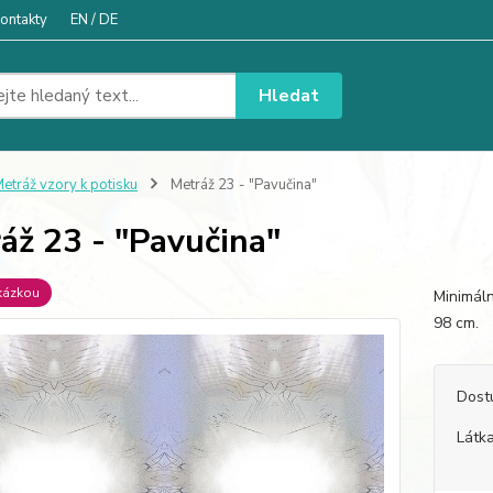
ontakty
EN / DE
Hledat
etráž vzory k potisku
Metráž 23 - "Pavučina"
áž 23 - "Pavučina"
kázkou
Minimáln
98 c
Dost
Látka