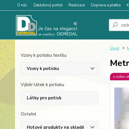
O nás
Zakázkový potisk
Realizace
Doprava a platba
K
Úvod
M
Vzory k potisku textilu
Metr
Vzory k potisku
s video u
Výběr látek k potisku
Látky pro potisk
Ostatní
Hotové produkty na skladě