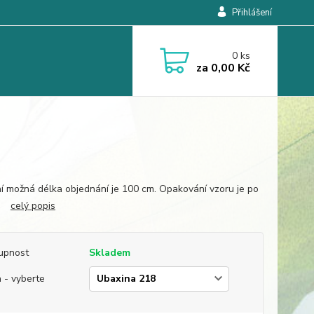
Přihlášení
0
ks
za
0,00 Kč
í možná délka objednání je 100 cm. Opakování vzoru je po
m.
celý popis
upnost
Skladem
 - vyberte