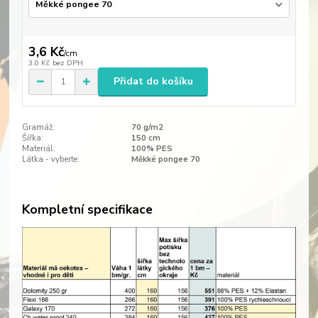
3,6 Kč
/
cm
3,0 Kč
bez DPH
Přidat do košíku
Gramáž:
70 g/m2
Šířka:
150 cm
Materiál:
100% PES
Látka - vyberte:
Měkké pongee 70
Kompletní specifikace