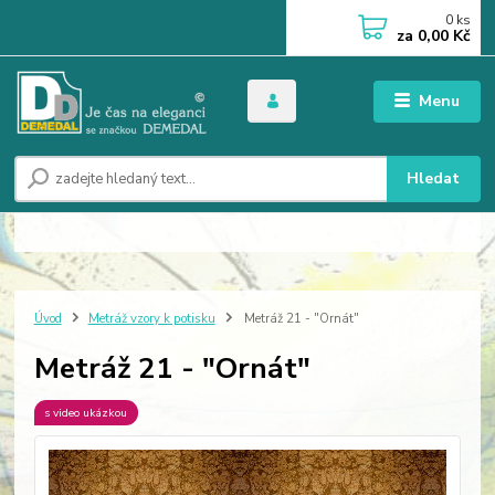
0
ks
za
0,00 Kč
Menu
Hledat
Úvod
Metráž vzory k potisku
Metráž 21 - "Ornát"
Metráž 21 - "Ornát"
s video ukázkou