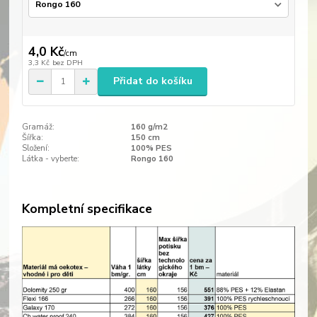
4,0 Kč
/
cm
3,3 Kč
bez DPH
Přidat do košíku
Gramáž:
160 g/m2
Šířka:
150 cm
Složení:
100% PES
Látka - vyberte:
Rongo 160
Kompletní specifikace