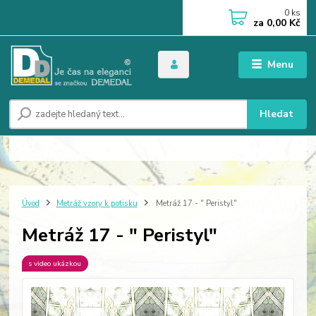
0
ks
za
0,00 Kč
Menu
Hledat
Úvod
Metráž vzory k potisku
Metráž 17 - " Peristyl"
Metráž 17 - " Peristyl"
s video ukázkou