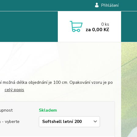
Přihlášení
0
ks
za
0,00 Kč
í možná délka objednání je 100 cm. Opakování vzoru je po
m.
celý popis
upnost
Skladem
 - vyberte