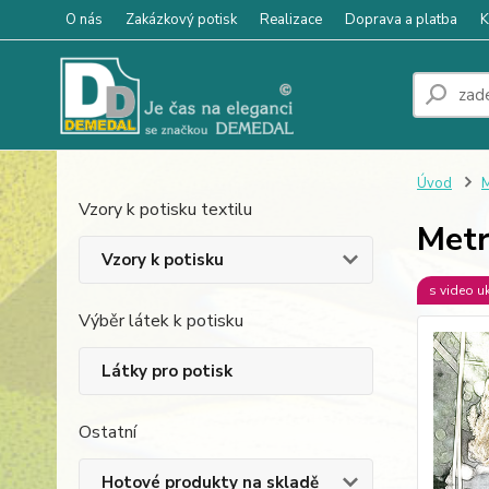
O nás
Zakázkový potisk
Realizace
Doprava a platba
K
Úvod
M
Vzory k potisku textilu
Metr
Vzory k potisku
s video u
Výběr látek k potisku
Látky pro potisk
Ostatní
Hotové produkty na skladě