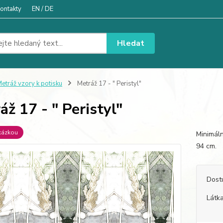
ontakty
EN / DE
Hledat
etráž vzory k potisku
Metráž 17 - " Peristyl"
áž 17 - " Peristyl"
kázkou
Minimáln
94 c
Dost
Látka