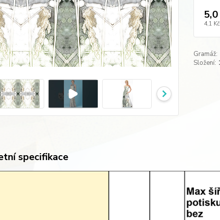
5,0
4,1 Kč
Gramáž:
Složení:
tní specifikace