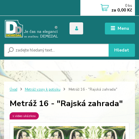
0
ks
za
0,00 Kč
Menu
Hledat
Úvod
Metráž vzory k potisku
Metráž 16 - "Rajská zahrada"
Metráž 16 - "Rajská zahrada"
s video ukázkou