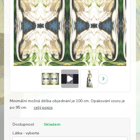
Minimální možná délka objednání je 100 cm. Opakování vzoru je
po 95 cm.
celý popis
Dostupnost
Skladem
Látka - vyberte