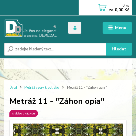
0
ks
za
0,00 Kč
Menu
Hledat
Úvod
Metráž vzory k potisku
Metráž 11 - "Záhon opia"
Metráž 11 - "Záhon opia"
s video ukázkou