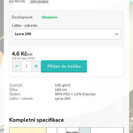
po 60 cm.
celý popis
Dostupnost
Skladem
Látka - vyberte
4,6 Kč
/
cm
3,8 Kč
bez DPH
Přidat do košíku
Gramáž:
195 g/m2
Šířka:
160 cm
Složení:
88% PES + 12% Elastan
Látka - vyberte:
Lycra 200
Kompletní specifikace