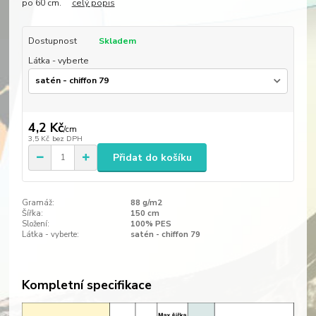
po 60 cm.
celý popis
Dostupnost
Skladem
Látka - vyberte
4,2 Kč
/
cm
3,5 Kč
bez DPH
Přidat do košíku
Gramáž:
88 g/m2
Šířka:
150 cm
Složení:
100% PES
Látka - vyberte:
satén - chiffon 79
Kompletní specifikace