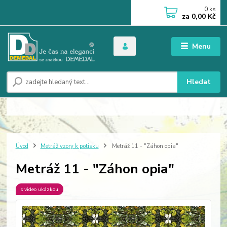
0
ks
za
0,00 Kč
Menu
Hledat
Úvod
Metráž vzory k potisku
Metráž 11 - "Záhon opia"
Metráž 11 - "Záhon opia"
s video ukázkou