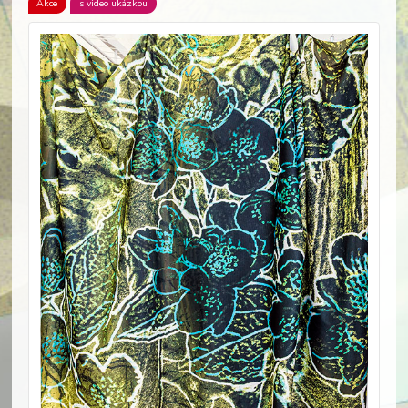
Akce
s video ukázkou