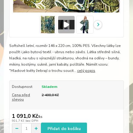
Softshell letní, rozměr 146 x 220 cm, 100% PES. Všechny látky lze
použít i jako bytový textil - ubrus nebo závěs. Látka středně silná,
hladká, na rubu s výraznější strukturou, vhodná na oděvy – bundy,
mikiny, kostýmy, sukně, jarní kabáty, polštáře. Námět vzoru:
"Hladové květy žebrají o trochu soucit...
celý popis
Dostupnost
Skladem
Cena před
2 400,0 Kč
slevou
1 091,0 Kč
/
ks
901,7 Kč
bez DPH
Přidat do košíku