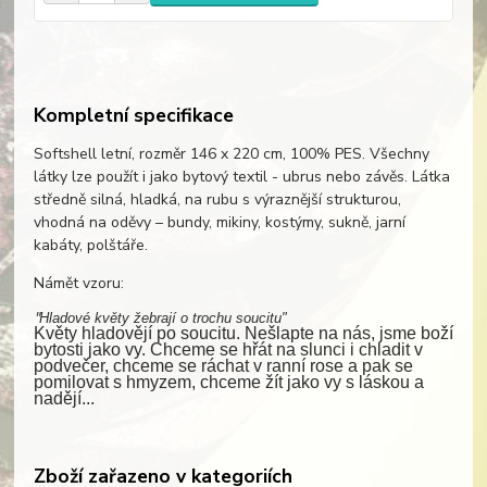
Kompletní specifikace
Softshell letní, rozměr 146 x 220 cm, 100% PES. Všechny
látky lze použít i jako bytový textil - ubrus nebo závěs. Látka
středně silná, hladká, na rubu s výraznější strukturou,
vhodná na oděvy – bundy, mikiny, kostýmy, sukně, jarní
kabáty, polštáře.
Námět vzoru:
"
Hladové květy žebrají o trochu soucitu
"
Květy hladovějí po soucitu. Nešlapte na nás, jsme boží
bytosti jako vy. Chceme se hřát na slunci i chladit v
podvečer, chceme se ráchat v ranní rose a pak se
pomilovat s hmyzem, chceme žít jako vy s láskou a
nadějí...
Zboží zařazeno v kategoriích