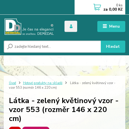
0
ks
za
0,00 Kč
Menu
Hledat
Úvod
Hotové produkty na skladě
Látka - zelený květinový vzor -
vzor 553 (rozměr 146 x 220 cm)
Látka - zelený květinový vzor -
vzor 553 (rozměr 146 x 220
cm)