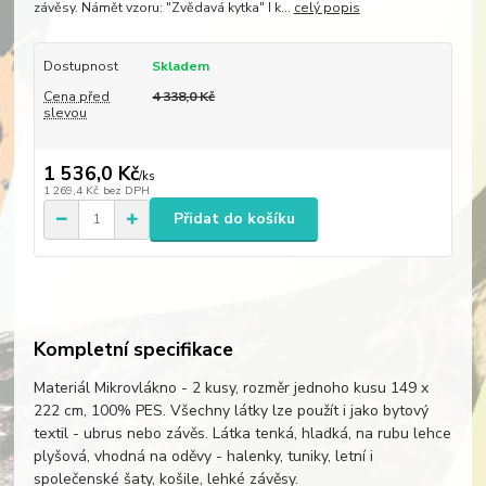
závěsy. Námět vzoru: "Zvědavá kytka" I k...
celý popis
Dostupnost
Skladem
Cena před
4 338,0 Kč
slevou
1 536,0 Kč
/
ks
1 269,4 Kč
bez DPH
Přidat do košíku
Kompletní specifikace
Materiál Mikrovlákno - 2 kusy, rozměr jednoho kusu 149 x
222 cm, 100% PES. Všechny látky lze použít i jako bytový
textil - ubrus nebo závěs. Látka tenká, hladká, na rubu lehce
plyšová, vhodná na oděvy - halenky, tuniky, letní i
společenské šaty, košile, lehké závěsy.