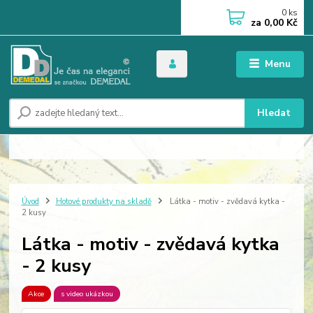
0
ks
za
0,00 Kč
Menu
Hledat
Úvod
Hotové produkty na skladě
Látka - motiv - zvědavá kytka -
2 kusy
Látka - motiv - zvědavá kytka
- 2 kusy
Akce
s video ukázkou