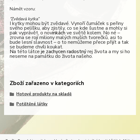
Námět vzoru:
"
Zvědavá kytka
"
I kytky mohou být zvědavé. Vynoří čumáček s peřiny
svého pelíšku, aby zjistily, co se kde šustne a mohly si
pak vyprávět, o nov
inkách
ve světě kolem. No né –
zrovna se rojí miliony malých muších tvorečků, asi to
bude lesní slavnost – o to nemůžeme přece přijít a tak
se budeme chvíli koukat.
N
a této látce
je zachycen radostný
rej života a my si ho
neseme na památku do života našeho.
Zboží zařazeno v kategoriích
Hotové produkty na skladě
Potištěné látky