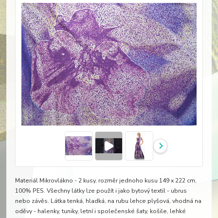
Materiál Mikrovlákno - 2 kusy, rozměr jednoho kusu 149 x 222 cm,
100% PES. Všechny látky lze použít i jako bytový textil - ubrus
nebo závěs. Látka tenká, hladká, na rubu lehce plyšová, vhodná na
oděvy - halenky, tuniky, letní i společenské šaty, košile, lehké