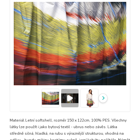
Materiál Letní softshell, rozměr 150 x 122cm, 100% PES. Všechny
látky lze použít i jako bytový textil - ubrus nebo závěs. Látka
středně silná, hladká, na rubu s výraznější strukturou, vhodná na