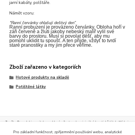
jarní kabáty, polštáře.
Námět vzoru:
"R
anní červánky ohlašují deštivý den
"
Ranní probuzení je provázeno červánky. Obloha hoří v
záři červeně a žluti jakoby nebeský malíř vylil své
barvy do prostoru. Musí si povolat déšť, aby mu
pomohl uklidit tu spoušť. A ten přijde, vždyť to tvrdí
staré pranostiky a my jim přece věříme.
Zboží zařazeno v kategoriích
Hotové produkty na skladě
Potištěné látky
Značka Demedal je nositelem exkluzívního trendu originálních potisků látek.
Móda je
neoddělitelným průvodcem našeho života. Móda určuje styl oděvů, bytového textilu, ale
Pro základní funkčnost, zpříjemnění používání webu, analytické
i pracovního stylu. Vždy nejlépe padne oděv, který se nechá na míru ušít. Originálním