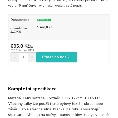
oděvy – bundy, mikiny, kostýmy, sukně, jarní kabáty, polštáře. Námět
vzoru: "Ranní červánky ohlašují dešti...
celý popis
Dostupnost
Skladem
Cena před
1 476,0 Kč
slevou
605,0 Kč
/
ks
500,0 Kč
bez DPH
Přidat do košíku
Kompletní specifikace
Materiál Letní softshell, rozměr 150 x 122cm, 100% PES.
Všechny látky lze použít i jako bytový textil - ubrus nebo
závěs. Látka středně silná, hladká, na rubu s výraznější
strukturou, vhodná na oděvy – bundy, mikiny, kostýmy, sukně,