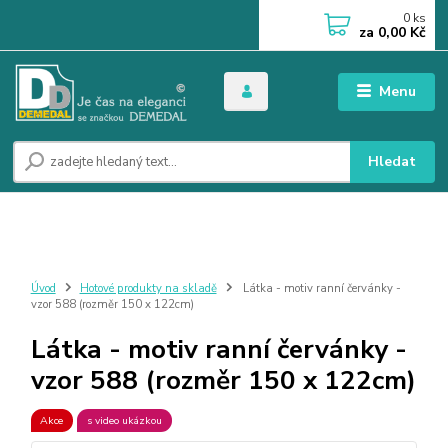
0
ks
za
0,00 Kč
Menu
Hledat
Úvod
Hotové produkty na skladě
Látka - motiv ranní červánky -
vzor 588 (rozměr 150 x 122cm)
Látka - motiv ranní červánky -
vzor 588 (rozměr 150 x 122cm)
Akce
s video ukázkou