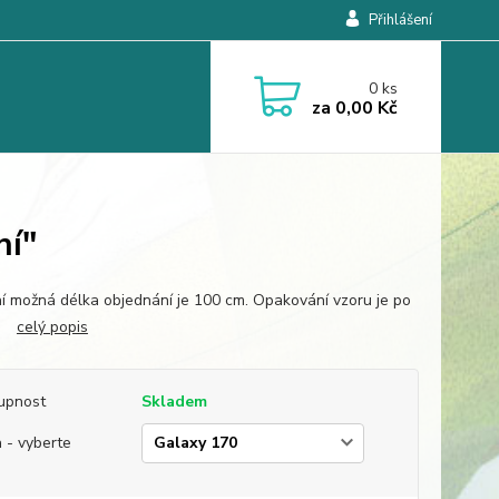
Přihlášení
0
ks
za
0,00 Kč
ní"
í možná délka objednání je 100 cm. Opakování vzoru je po
m.
celý popis
upnost
Skladem
 - vyberte