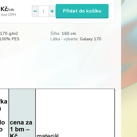
 Kč
/
cm
Přidat do košíku
bez DPH
170 g/m2
Šířka:
160 cm
100% PES
Látka - vyberte:
Galaxy 170