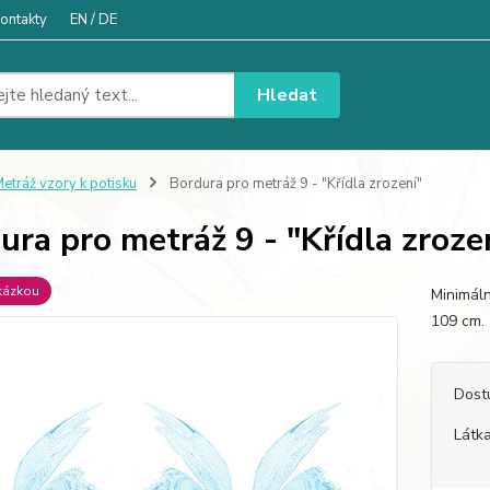
ontakty
EN / DE
Hledat
etráž vzory k potisku
Bordura pro metráž 9 - "Křídla zrození"
ura pro metráž 9 - "Křídla zroze
kázkou
Minimáln
109 c
Dost
Látka