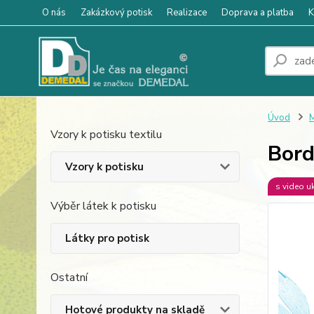
O nás
Zakázkový potisk
Realizace
Doprava a platba
K
Úvod
M
Vzory k potisku textilu
Bord
Vzory k potisku
s video u
Výběr látek k potisku
Látky pro potisk
Ostatní
Hotové produkty na skladě